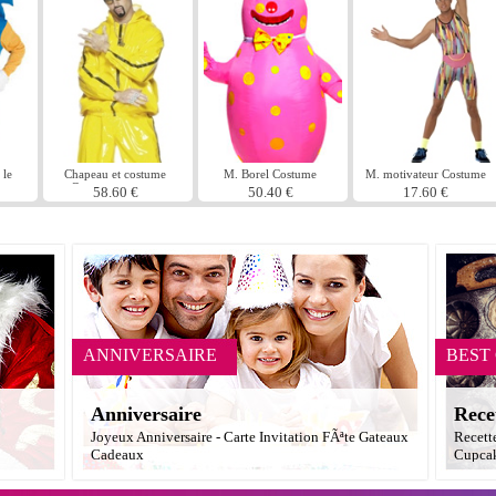
 le
Chapeau et costume
M. Borel Costume
M. motivateur Costume
Gangster rappeur
58.60 €
50.40 €
17.60 €
ANNIVERSAIRE
BEST
Anniversaire
Rece
Joyeux Anniversaire - Carte Invitation FÃªte Gateaux
Recett
Cadeaux
Cupcak