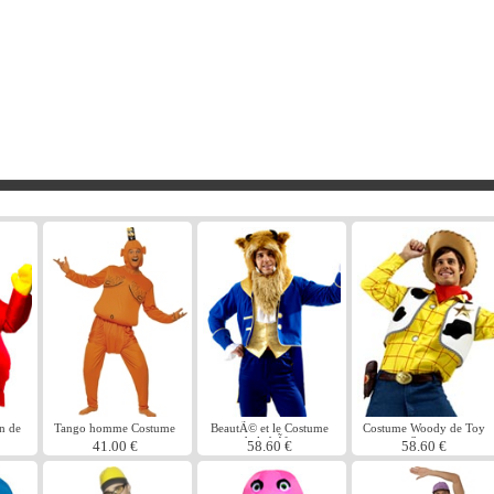
n de
Tango homme Costume
BeautÃ© et le Costume
Costume Woody de Toy
de la bÃªte
Story
41.00 €
58.60 €
58.60 €