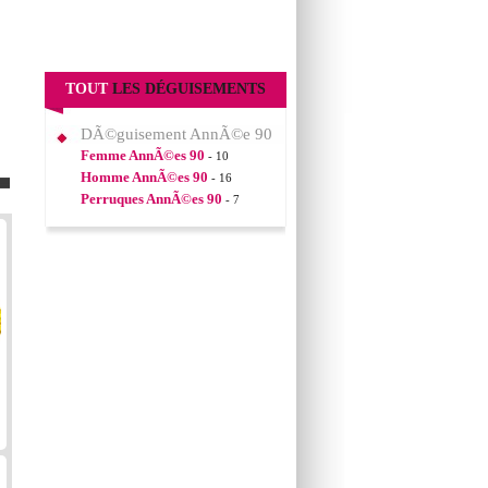
TOUT
LES DÉGUISEMENTS
DÃ©guisement AnnÃ©e 90
Femme AnnÃ©es 90
- 10
Homme AnnÃ©es 90
- 16
Perruques AnnÃ©es 90
- 7