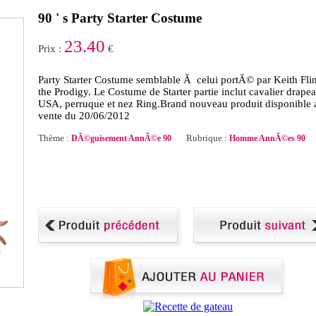
90 ' s Party Starter Costume
23.40
Prix :
€
Party Starter Costume semblable Ã celui portÃ© par Keith Flin
the Prodigy. Le Costume de Starter partie inclut cavalier drape
USA, perruque et nez Ring.Brand nouveau produit disponible a
vente du 20/06/2012
Thème :
Rubrique :
DÃ©guisement AnnÃ©e 90
Homme AnnÃ©es 90