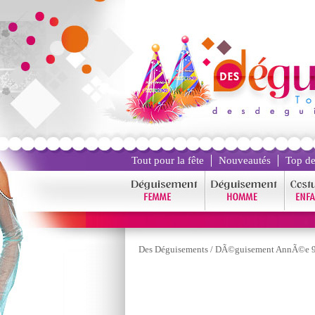
Tout pour la fête
Nouveautés
Top de
Des Déguisements
/
DÃ©guisement AnnÃ©e 