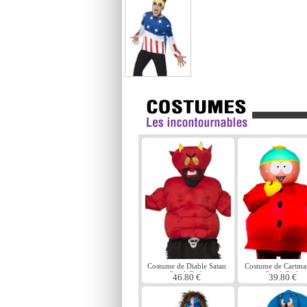
Costume de Diable Satan
Costume de Cartma
South Park
South Park
46.80 €
39.80 €