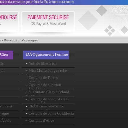
 et d'accessoires pour faire la fête à toute occasion et
s - Revendeur Vegaoopro
 Cher
DÃ©guisement Femme
-
lle
Nuit de filles Sash
-
ron
Miss Muffet longue robe
Costume
-
Costume de Forces
spÃ©ciales
-
Costume de punition
gÃ©nÃ©rale
-
St Trinians Classic School
Girl Costume
-
Costume de nonne 4 en 1
nouveautÃ©
-
stoire et
OhÃ© camarade Sailor
Costume de fille
-
emagne
Costume de conte Goldilocks
-
onÃ©sie
Costume d'Alice