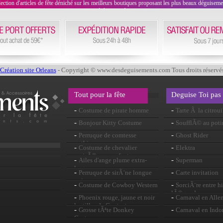
on d'articles de fête déniché sur les meilleurs boutiques proposant les plus beaux déguisements
évènement !
Création site Orleans
- Copyright © www.desdeguisements.com Tous droits réservé
Tout pour la fête
Deguise Toi pas
-
-
Costume de pirate homme
Tarte Ã la citroui
-
-
Bonjour Kitty Costume
SoufflÃ© au poti
-
-
Perruque de comtesse
Ghost Rider
gothique
-
-
Costume de chevalier
Elektra
croisÃ© pour enfants
-
-
Ailes d'ange plume extra-
Superman
large
-
-
Perruque de sirÃ¨ne longue
Carte invitation
noir
-
-
Costume de Cowboy Western
SorciÃ¨re entre hi
lÃ©gendes
-
-
Phoenix rouge, jaune et noir
Carnaval en All
lentilles de Contact
-
-
Grosse tÃªte Donkey
Carnaval en Ind
Costume