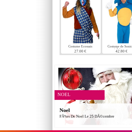
Costume Ecossais
Costume de Sonic
courageux
hÃ©risson
27.00 €
42.80 €
NOEL
Noel
FÃªtes De Noel Le 25 DÃ©cembre