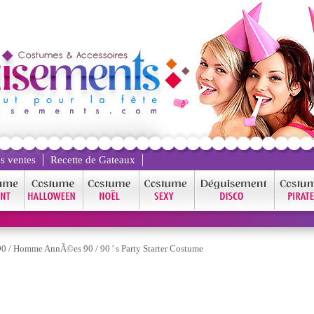
s ventes
Recette de Gateaux
90
/
Homme AnnÃ©es 90
/
90 ' s Party Starter Costume