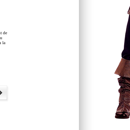
t de
au
 la