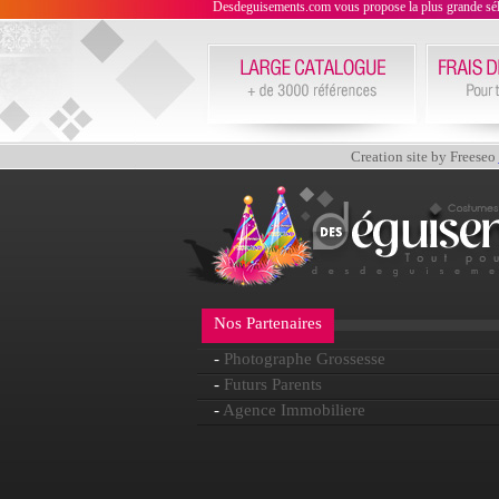
Desdeguisements.com vous propose la plus grande sélecti
Creation site by Freeseo
Nos Partenaires
-
Photographe Grossesse
-
Futurs Parents
-
Agence Immobiliere