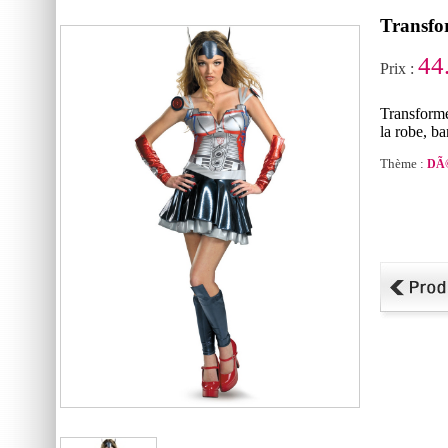
Transfo
44
Prix :
Transform
la robe, b
Thème :
DÃ©