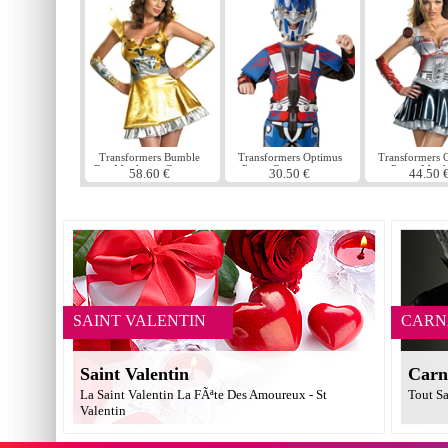
Transformers Bumble
Transformers Optimus
Transformers 
Bee Mesdames Costume
Prime Costume pour
Prime Mesd
58.60 €
30.50 €
44.50 
enfants
Costum
SAINT VALENTIN
CARN
Saint Valentin
Carn
La Saint Valentin La FÃªte Des Amoureux - St
Tout Sa
Valentin