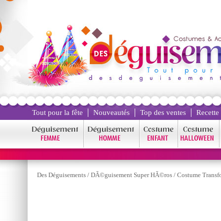
Tout pour la fête
Nouveautés
Top des ventes
Recette
Des Déguisements
/
DÃ©guisement Super HÃ©ros
/
Costume Transf