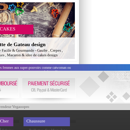
 CAKES
tte de Gateau design
e Facile & Gourmande - Gaufre , Crepes ,
es , Macaron & idee de cakes design
des femmes aux super-pouvoirs comme catwoman ou
ues sexy ne manqueront pas de leur effet.
vendeur Vegaoopro
 Cher
Chaussure