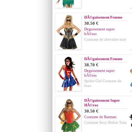
DÃ©guisement Femme
30.50 €
Deguisement super
hÃ©ros
Costume de chevalier noir
DÃ©guisement Femme
38.70 €
Deguisement super
hÃ©ros
Spider Girl Costume de
luxe
DÃ©guisement Super
HÃ©ros
30.50 €
Costume de Batman
Costume Sexy Robin Tutu