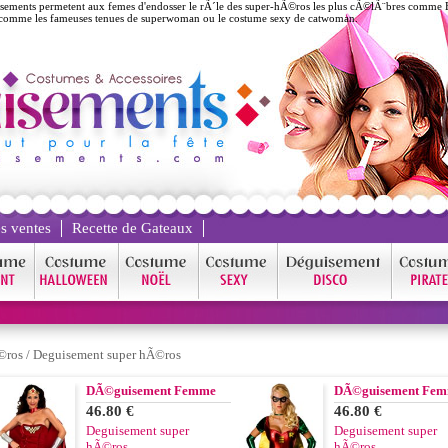
sements permetent aux femes d'endosser le rÃ´le des super-hÃ©ros les plus cÃ©lÃ¨bres comme 
mme les fameuses tenues de superwoman ou le costume sexy de catwoman.
s ventes
Recette de Gateaux
©ros
/
Deguisement super hÃ©ros
DÃ©guisement Femme
DÃ©guisement Fe
46.80 €
46.80 €
Deguisement super
Deguisement super
hÃ©ros
hÃ©ros