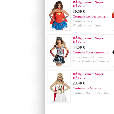
DÃ©guisement Super
HÃ©ros
30.50 €
Costume wonder woman
Costume Sexy
Wonderwoman Tutu
DÃ©guisement Super
HÃ©ros
44.50 €
Costume Transformateurs
Transformers Optimus
Prime Mesdames Costume
DÃ©guisement Super
HÃ©ros
23.40 €
Costume de Musclor
Costume Robe de She-Ra