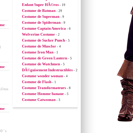
Enfant Super HÃ©ros
- 19
Costume de Batman
- 29
Costume de Superman
- 9
Costume de Spiderman
- 9
mme
Costume Captain America
- 6
Wolverine Costume
- 2
Costume de Sucker Punch
- 5
Costume de Musclor
- 4
l
Costume Iron Man
- 1
Costume de Green Lantern
- 5
Costume de Watchmen
- 5
mme
DÃ©guisement Indestructibles
- 2
Costume wonder woman
- 4
Costume de Flash
- 1
Costume Transformateurs
- 8
Ã©ros
Costume Homme banane
- 5
Costume Catwoman
- 3
mme
 ' s