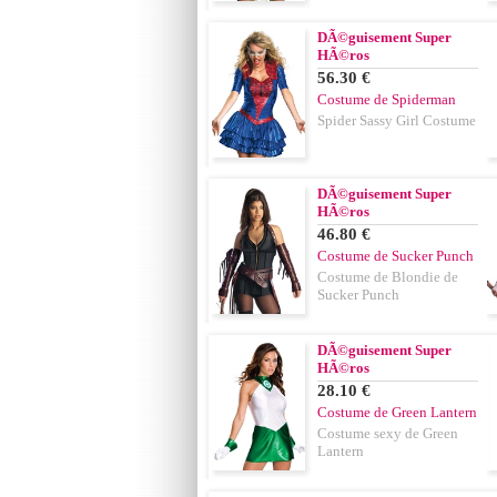
DÃ©guisement Super
HÃ©ros
56.30 €
Costume de Spiderman
Spider Sassy Girl Costume
DÃ©guisement Super
HÃ©ros
46.80 €
Costume de Sucker Punch
Costume de Blondie de
Sucker Punch
DÃ©guisement Super
HÃ©ros
28.10 €
Costume de Green Lantern
Costume sexy de Green
Lantern