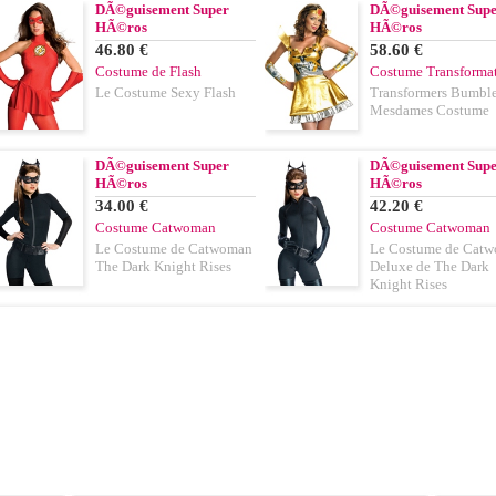
DÃ©guisement Super
DÃ©guisement Sup
HÃ©ros
HÃ©ros
46.80 €
58.60 €
Costume de Flash
Costume Transformat
Le Costume Sexy Flash
Transformers Bumbl
Mesdames Costume
DÃ©guisement Super
DÃ©guisement Sup
HÃ©ros
HÃ©ros
34.00 €
42.20 €
Costume Catwoman
Costume Catwoman
Le Costume de Catwoman
Le Costume de Cat
The Dark Knight Rises
Deluxe de The Dark
Knight Rises