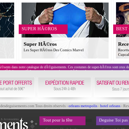
SUPER HÃ©ROS
BEST
Super HÃ©ros
Rece
Les Super HÃ©ros Des Comics Marvel
Recett
Cupcak
Ã©sents dans notre catalogue de dÃ©guisements. Ces costumes de super-hÃ©ros sont ceux 
s dÃ©clinaisons fÃ©minines des tenues de super-hÃ©ros tels superman ou spiderman. Ces ten
esdeguisements.com Tous droits réservés -
orleans metropolis
-
hotel orleans
- Re
Tout pour la fête
Deguise Toi pas