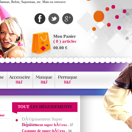
Batman, Robin, Superman, etc. Mais on retrouve
Mon Panier
( 0 ) articles
00.00 €
TOUT
LES DÉGUISEMENTS
mme
DÃ©guisement Super
HÃ©ros
Deguisement super hÃ©ros
- 37
Costume de super-hÃ©ros
- 34