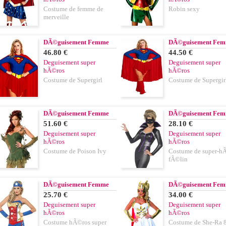
Costume de femme de
Robin sexy
merveille
DÃ©guisement Femme
DÃ©guisement Fe
46.80 €
44.50 €
Deguisement super
Deguisement super
hÃ©ros
hÃ©ros
Costume de Supergirl
Costume de Supergir
DÃ©guisement Femme
DÃ©guisement Fe
51.60 €
28.10 €
Deguisement super
Deguisement super
hÃ©ros
hÃ©ros
Costume de Poison Ivy
Costume de super-h
fÃ©lin
DÃ©guisement Femme
DÃ©guisement Fe
25.70 €
34.00 €
Deguisement super
Deguisement super
hÃ©ros
hÃ©ros
Costume hÃ©ros super
Costume de She-Ra 80