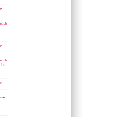
er
Punch
er
Punch
crÃ©
er
man
e