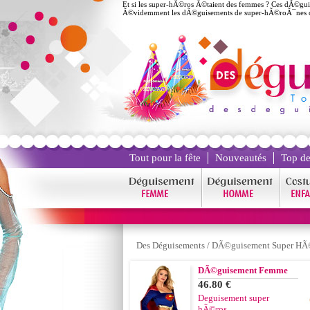
Et si les super-hÃ©ros Ã©taient des femmes ? Ces dÃ©gui
Ã©videmment les dÃ©guisements de super-hÃ©roÃ¯nes co
Tout pour la fête
Nouveautés
Top de
Des Déguisements
/
DÃ©guisement Super HÃ
DÃ©guisement Femme
46.80 €
Deguisement super
hÃ©ros