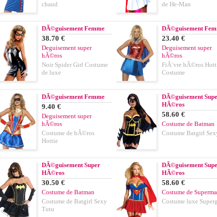
chaud
de He-Man
DÃ©guisement Femme
DÃ©guisement Fe
38.70 €
23.40 €
Deguisement super
Deguisement super
hÃ©ros
hÃ©ros
Noir Spider Girl Costume
FiÃ¨vre hÃ©ros Hott
de luxe
Costume
DÃ©guisement Femme
DÃ©guisement Sup
HÃ©ros
9.40 €
58.60 €
Deguisement super
hÃ©ros
Costume de Batman
Costume de hÃ©ros
Costume Batgirl Sex
Hottie
DÃ©guisement Super
DÃ©guisement Sup
HÃ©ros
HÃ©ros
30.50 €
58.60 €
Costume de Batman
Costume de Superm
Costume de Batgirl Sexy
Costume luxe Superg
Tutu