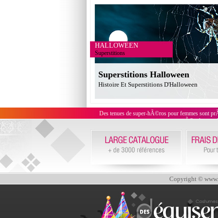
HALLOWEEN
Superstitions
Superstitions Halloween
Histoire Et Superstitions D'Halloween
Des tenues de super-hÃ©ros pour femmes sont pr
superwoman, mais on trouve Ã©galement de
Copyright © www.d