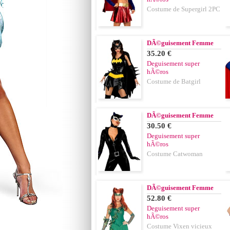
Costume de Supergirl 2PC
DÃ©guisement Femme
35.20 €
Deguisement super
hÃ©ros
Costume de Batgirl
DÃ©guisement Femme
30.50 €
Deguisement super
hÃ©ros
Costume Catwoman
DÃ©guisement Femme
52.80 €
Deguisement super
hÃ©ros
Costume Vixen vicieux