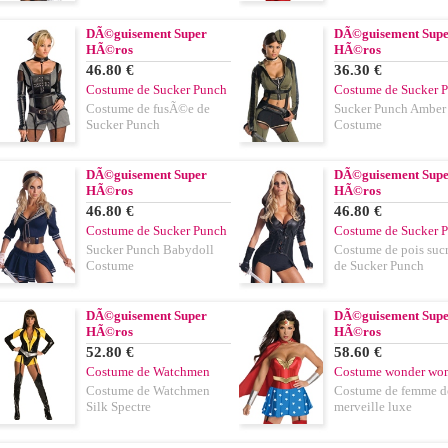
DÃ©guisement Super
DÃ©guisement Sup
HÃ©ros
HÃ©ros
46.80 €
36.30 €
Costume de Sucker Punch
Costume de Sucker 
Costume de fusÃ©e de
Sucker Punch Amber
Sucker Punch
Costume
DÃ©guisement Super
DÃ©guisement Sup
HÃ©ros
HÃ©ros
46.80 €
46.80 €
Costume de Sucker Punch
Costume de Sucker 
Sucker Punch Babydoll
Costume de pois su
Costume
de Sucker Punch
DÃ©guisement Super
DÃ©guisement Sup
HÃ©ros
HÃ©ros
52.80 €
58.60 €
Costume de Watchmen
Costume wonder wo
Costume de Watchmen
Costume de femme d
Silk Spectre
merveille luxe