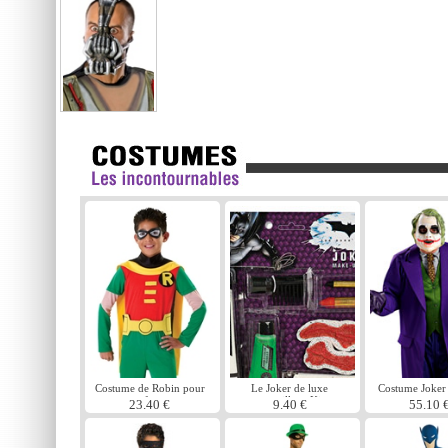
Costume de Robin pour
Le Joker de luxe
Costume Joker
enfants
maquillage Kit
23.40 €
9.40 €
55.10 