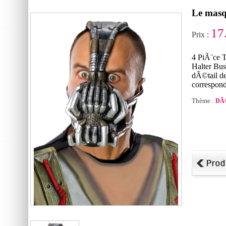
Le masq
17
Prix :
4 PiÃ¨ce 
Halter Bus
dÃ©tail d
correspond
Thème :
DÃ©