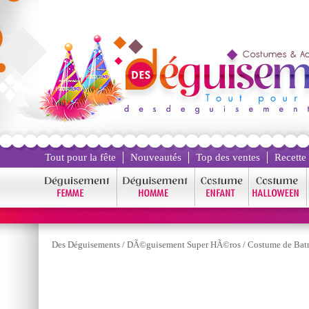
Tout pour la fête
Nouveautés
Top des ventes
Recette
Des Déguisements
/
DÃ©guisement Super HÃ©ros
/
Costume de Ba