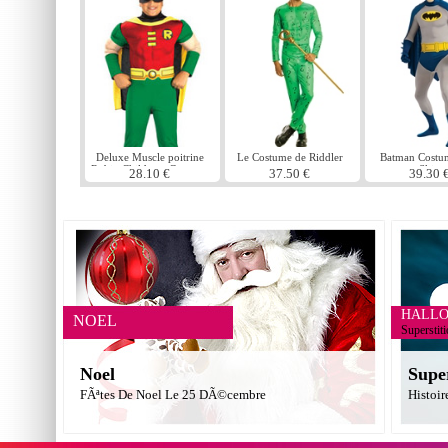
Deluxe Muscle poitrine
Le Costume de Riddler
Batman Costu
Robin Childrens Costume
Skin
28.10 €
37.50 €
39.30 
HALL
NOEL
Superstit
Noel
Supe
FÃªtes De Noel Le 25 DÃ©cembre
Histoir