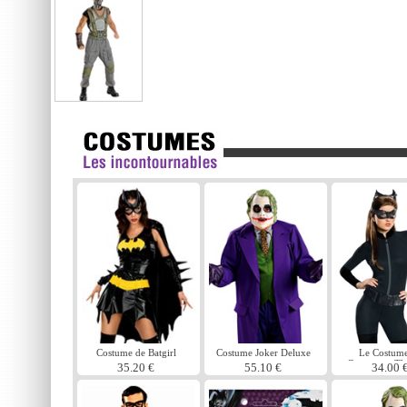
Costume de Batgirl
Costume Joker Deluxe
Le Costum
Catwoman Th
35.20 €
55.10 €
34.00 
Knight Ri