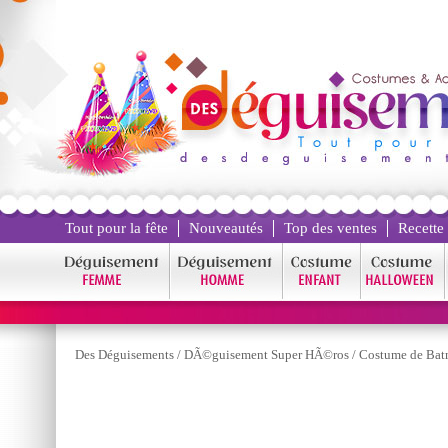
Tout pour la fête
Nouveautés
Top des ventes
Recette
Des Déguisements
/
DÃ©guisement Super HÃ©ros
/
Costume de Ba