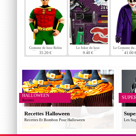
Costume de luxe Robin
Le Joker de luxe
Le Costume du 
Muscle thoracique
maquillage Kit
Dark Kni
35.20 €
9.40 €
41.00 
HALLOWEEN
SUPE
Recettes
Recettes Halloween
Supe
Recettes Et Bombon Pour Halloween
Les Su