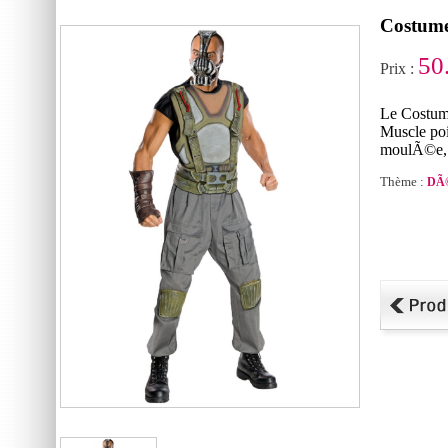
Costume
50
Prix :
Le Costume
Muscle poi
moulÃ©e, 
Thème :
DÃ©