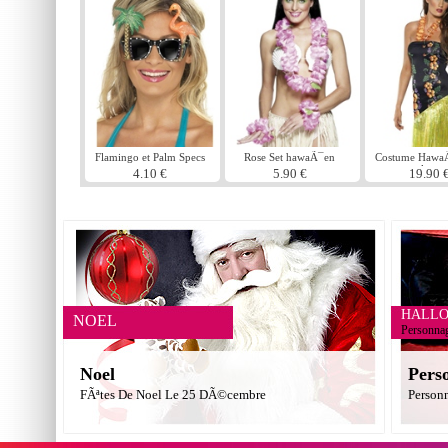
Flamingo et Palm Specs
Rose Set hawaÃ¯en
Costume Hawa
pulpeus
4.10 €
5.90 €
19.90 
HALL
NOEL
Personna
Noel
Pers
FÃªtes De Noel Le 25 DÃ©cembre
Person