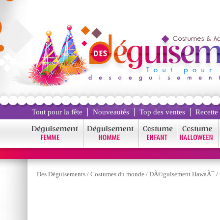
Tout pour la fête
Nouveautés
Top des ventes
Recette
Des Déguisements
/
Costumes du monde
/
DÃ©guisement HawaÃ¯
/