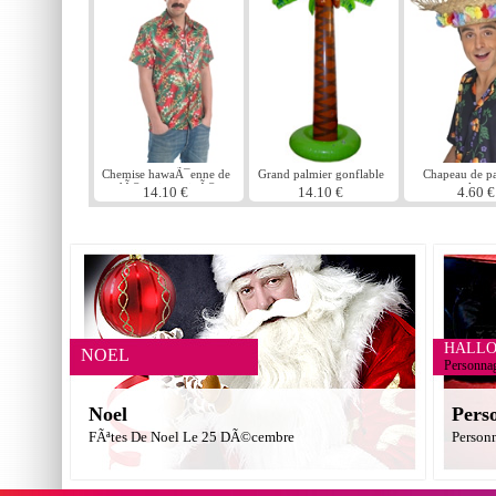
Chemise hawaÃ¯enne de
Grand palmier gonflable
Chapeau de pa
dÃ©tective privÃ©
plage
14.10 €
14.10 €
4.60 €
Magnum
HALL
NOEL
Personna
Noel
Pers
FÃªtes De Noel Le 25 DÃ©cembre
Person