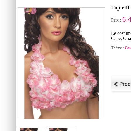
Top eff
6.
Prix :
Le costume
Cape, Guan
Thème :
Cos