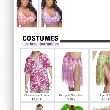
Chemise hawaÃ¯enne
Hula jupe Neon Pink
Jupe Hul
rose
12.90 €
5.90 €
2.30 €