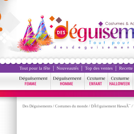
Tout pour la fête
Nouveautés
Top des ventes
Recette
Des Déguisements
/
Costumes du monde
/
DÃ©guisement HawaÃ¯
/