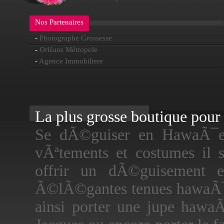
Nos Partenaires
-
Photographe Grossesse
-
Orléans Métropole
-
Agence Immobiliere
La plus grosse boutique pour f
Se dÃ©guiser en HawaÃ¯en,
vÃªtements et costumes il s
offrir un dÃ©guisement e
Ã©lÃ©gantes tenues hawaÃ¯
ainsi porter une jupe hawaÃ