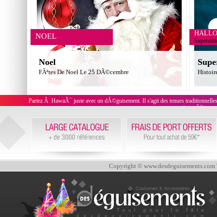
HALL
NOEL
Superstit
Noel
Supe
FÃªtes De Noel Le 25 DÃ©cembre
Histoir
Partez Ã HawaÃ¯ juste avec un dÃ©guisement. Il s'agit des tenues traditionnell
on pourra porter une jupe hawaÃ¯enne m
Copyright © www.desdeguisements.com To