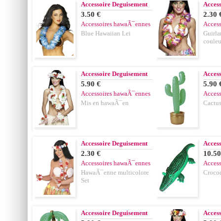
Accessoire Deguisement
Acces
3.50 €
2.30 
Accessoires hawaÃ¯ennes
Acces
Blue Hawaiian Lei
Guirl
couleu
Accessoire Deguisement
Acces
5.90 €
5.90 
Accessoires hawaÃ¯ennes
Acces
Mis en hawaÃ¯en
Cactus
Accessoire Deguisement
Acces
2.30 €
10.50
Accessoires hawaÃ¯ennes
Acces
HawaÃ¯enne multicolore
Crocod
Set
Accessoire Deguisement
Acces