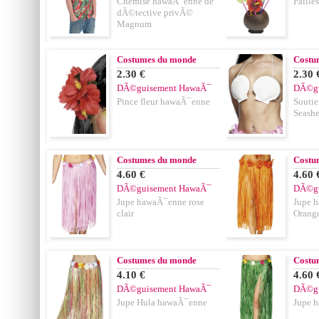
Chemise hawaÃ¯enne de
Paille
dÃ©tective privÃ©
Magnum
Costumes du monde
Costu
2.30 €
2.30 
DÃ©guisement HawaÃ¯
DÃ©gu
Pince fleur hawaÃ¯enne
Souti
Seashe
Costumes du monde
Costu
4.60 €
4.60 
DÃ©guisement HawaÃ¯
DÃ©gu
Jupe hawaÃ¯enne rose
Jupe 
clair
Orang
Costumes du monde
Costu
4.10 €
4.60 
DÃ©guisement HawaÃ¯
DÃ©gu
Jupe Hula hawaÃ¯enne
Jupe 