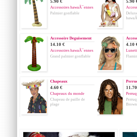
5.90 €
5.90 
Accessoires hawaÃ¯ennes
Acces
Palmier gonflable
Deluxe
hawaÃ
Accessoire Deguisement
Acces
14.10 €
4.10 
Accessoires hawaÃ¯ennes
Lunett
Grand palmier gonflable
Flamin
Chapeaux
Perru
4.60 €
11.70
Chapeaux du monde
Perru
Chapeau de paille de
Perru
plage
Brown