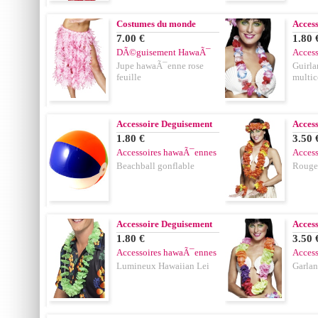
Costumes du monde
Acces
7.00 €
1.80 
DÃ©guisement HawaÃ¯
Acces
Jupe hawaÃ¯enne rose
Guirl
feuille
multic
Accessoire Deguisement
Acces
1.80 €
3.50 
Accessoires hawaÃ¯ennes
Acces
Beachball gonflable
Rouge
Accessoire Deguisement
Acces
1.80 €
3.50 
Accessoires hawaÃ¯ennes
Acces
Lumineux Hawaiian Lei
Garla