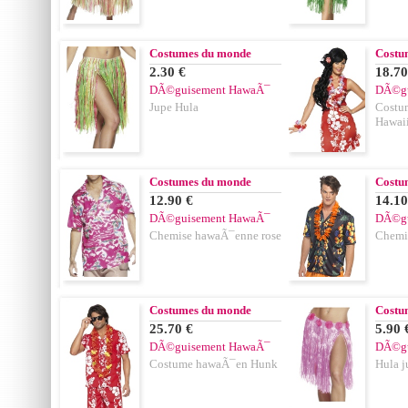
Costumes du monde
Costu
2.30 €
18.70
DÃ©guisement HawaÃ¯
DÃ©gu
Jupe Hula
Costu
Hawai
Costumes du monde
Costu
12.90 €
14.10
DÃ©guisement HawaÃ¯
DÃ©gu
Chemise hawaÃ¯enne rose
Chemi
Costumes du monde
Costu
25.70 €
5.90 
DÃ©guisement HawaÃ¯
DÃ©gu
Costume hawaÃ¯en Hunk
Hula j