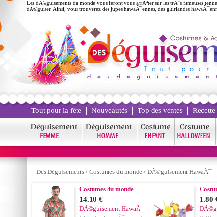
Les dÃ©guisements du monde vous feront vous arrÃªter sur les trÃ¨s fameuses tenue
dÃ©guiser. Ainsi, vous trouverez des jupes hawaÃ¯ennes, des guirlandes hawaÃ¯enne
Tout pour la fête
Nouveautés
Top des ventes
Recette
Des Déguisements
/
Costumes du monde
/
DÃ©guisement HawaÃ¯
Costumes du monde
Costu
14.10 €
1.80 
DÃ©guisement HawaÃ¯
DÃ©gu