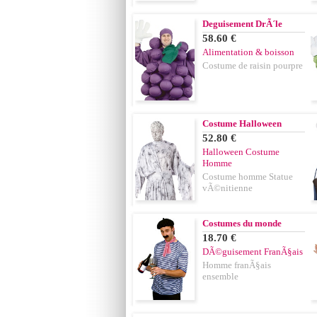
Deguisement DrÃ´le
58.60 €
Alimentation & boisson
Costume de raisin pourpre
Costume Halloween
52.80 €
Halloween Costume
Homme
Costume homme Statue
vÃ©nitienne
Costumes du monde
18.70 €
DÃ©guisement FranÃ§ais
Homme franÃ§ais
ensemble