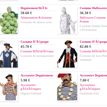
Deguisement DrÃ´le
Costume Halloween
58.60 €
36.30 €
Alimentation & boisson
Halloween Costume
Femme
Costume de raisins verts
Costume femme Stat
vÃ©nitienne
Costume D'Ã©poque
Costume D'Ã©poqu
45.70 €
82.00 €
Costume MÃ©diÃ©vaux
Costume MÃ©diÃ©
Costume de mousquetaire
Costume de luxe Pri
charmant
Accessoire Deguisement
Accessoire Deguise
5.90 €
7.00 €
Accessoires
Accessoires
gÃ©nÃ©riques
gÃ©nÃ©riques
Oignon Garland
Guirlande d'ail