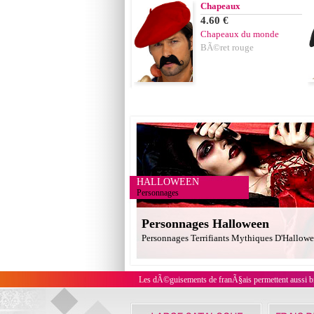
Chapeaux
4.60 €
Chapeaux du monde
BÃ©ret rouge
HALLOWEEN
Personnages
Personnages Halloween
Personnages Terrifiants Mythiques D'Hallow
Les dÃ©guisements de franÃ§ais permettent aussi bi