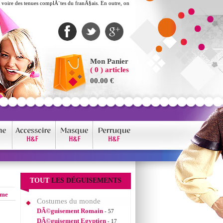
s voire des tenues complÃ¨tes du franÃ§ais. En outre, on
Mon Panier
( 0 ) articles
00.00 €
TOUT
LES DÉGUISEMENTS
mme
Costumes du monde
DÃ©guisement Romain
- 57
DÃ©guisement Egyptien
- 17