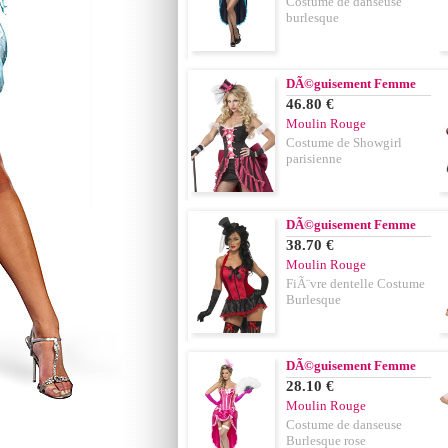
Costume de danseuse
burlesque
DÃ©guisement Femme
46.80 €
Moulin Rouge
Costume de Showgirl
parisienne
DÃ©guisement Femme
38.70 €
Moulin Rouge
FiÃ¨vre dentelle Costume
Burlesque
DÃ©guisement Femme
28.10 €
Moulin Rouge
Costume de danseuse
Burlesque rose