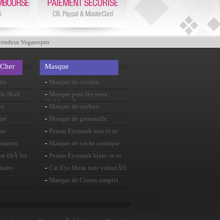
vendeur Vegaoopro
 Cher
Masque
-
tie
Masque de cochon
-
de Noel
Masque pour les yeux
Childrens Bunny
-
ce
Masque de cochon
-
ire
Masque de grenouille
-
pre
Persan Eyemask noir et or
-
imarron
Masque de vache comique
-
re DrÃ´les
Persan Eyemask blanc et or
-
aint-
Cat Eye Mask noir veloutÃ©
-
Masque de Clown simplet