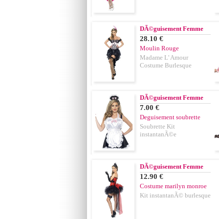
DÃ©guisement Femme
28.10 €
Moulin Rouge
Madame L' Amour
Costume Burlesque
DÃ©guisement Femme
7.00 €
Deguisement soubrette
Soubrette Kit
instantanÃ©e
DÃ©guisement Femme
12.90 €
Costume marilyn monroe
Kit instantanÃ© burlesque