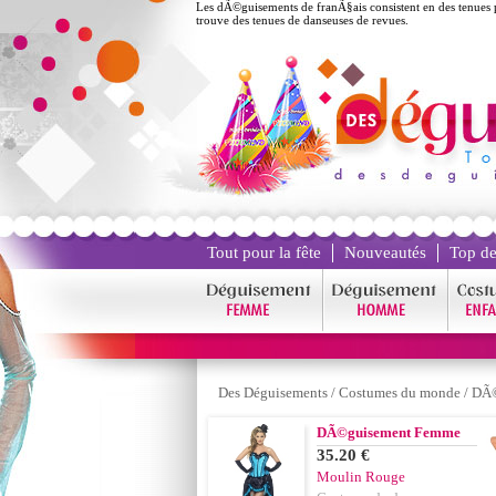
Les dÃ©guisements de franÃ§ais consistent en des tenues p
trouve des tenues de danseuses de revues.
Tout pour la fête
Nouveautés
Top de
Des Déguisements
/
Costumes du monde
/
DÃ©
DÃ©guisement Femme
35.20 €
Moulin Rouge