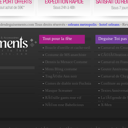
esdeguisements.com Tous droits réservés -
orleans metropolis
-
hotel orleans
- Re
Tout pour la fête
Deguise Toi pas
-
-
Boucle d'oreille et cache-oeil
Carnaval en Croa
pirates
-
-
Costume de MS anarchiste
CÃ©lÃ©bration 
-
-
Dennis la Menace Costume
Carnaval en Fran
-
-
Mens Bling costume
Gouter Anniversa
Costume blanc
-
-
TragÃ©die Ann noir
Carnaval de Chy
perruque
-
-
Cornes de diable noir Fuchsia
Confiture au pot
-
-
Masque Screamer
Textes Anniversai
-
-
RÃ©sille gants rose vif
La lÃ©gende de S
Valentin
-
-
NÃ©on rose Babelicious
X-Men
perruque