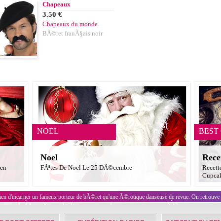
Chapeaux
3.50 €
Chapeaux du monde
BÃ©ret franÃ§ais noir
NOEL
BEST
Noel
Rece
een
FÃªtes De Noel Le 25 DÃ©cembre
Recett
Cupcak
en d'incarner un fameux porteur de bÃ©ret qu'une Ã©rotique danseuse de revue. On retrouve
franÃ§aise. A vous de choisir votre tenue favorite parmi tous ces dÃ©guisements.