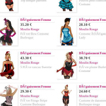
Top Basque parisien
Pouvez peut s'habille
Costume
DÃ©guisement Femme
DÃ©guisement Fe
35.20 €
28.10 €
Moulin Rouge
Moulin Rouge
FiÃ¨vre Bow Costume
Costume Ã©lÃ©gan
Burlesque
Lady
DÃ©guisement Femme
DÃ©guisement Fe
43.30 €
38.70 €
Moulin Rouge
Moulin Rouge
5 PiÃ¨ce cancan Sweetie
FiÃ¨vre plume Burle
Costume
DÃ©guisement Femme
DÃ©guisement Fe
29.30 €
24.60 €
Moulin Rouge
Moulin Rouge
FiÃ¨vre Fringe Stripe
Costume de danseus
Costume Burlesque
Burlesque rouge