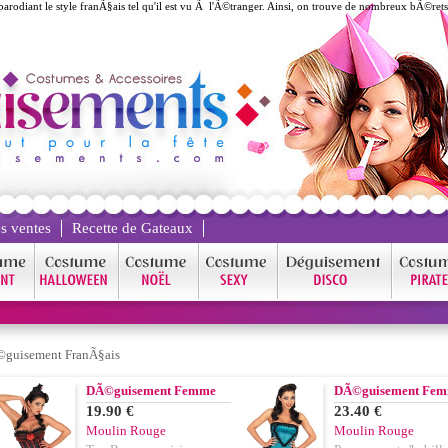
arodiant le style franÃ§ais tel qu'il est vu Ã l'Ã©tranger. Ainsi, on trouve de nombreux bÃ©ret
s ventes
Recette de Gateaux
guisement FranÃ§ais
DÃ©guisement Femme
DÃ©guisement Fe
19.90 €
23.40 €
Moulin Rouge
Moulin Rouge