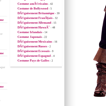
r
Costume amÃ©ricains
- 42
Costume de Bollywood
- 5
DÃ©guisement Britannique
- 39
DÃ©guisement FranÃ§ais
- 32
mme
DÃ©guisement Allemand
- 15
DÃ©guisement HawaÃ¯
- 48
Costume Irlandais
- 14
ce
Costume Japonais
- 22
DÃ©guisement Mexicains
- 16
DÃ©guisement Russes
- 2
DÃ©guisement Ecossais
- 9
mme
DÃ©guisement Espagnol
- 4
Costume Pays de Galles
- 2
sque
mme
e