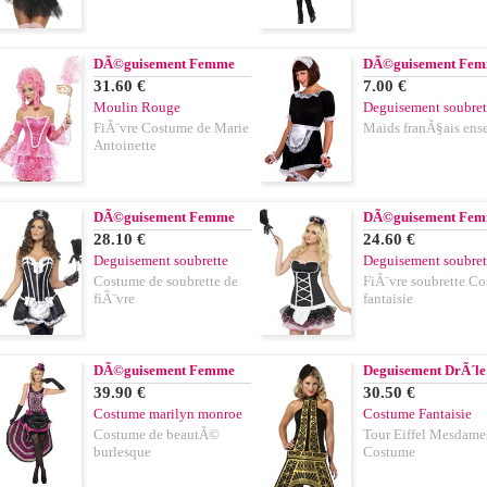
DÃ©guisement Femme
DÃ©guisement Fe
31.60 €
7.00 €
Moulin Rouge
Deguisement soubret
FiÃ¨vre Costume de Marie
Maids franÃ§ais ens
Antoinette
DÃ©guisement Femme
DÃ©guisement Fe
28.10 €
24.60 €
Deguisement soubrette
Deguisement soubret
Costume de soubrette de
FiÃ¨vre soubrette C
fiÃ¨vre
fantaisie
DÃ©guisement Femme
Deguisement DrÃ´le
39.90 €
30.50 €
Costume marilyn monroe
Costume Fantaisie
Costume de beautÃ©
Tour Eiffel Mesdame
burlesque
Costume