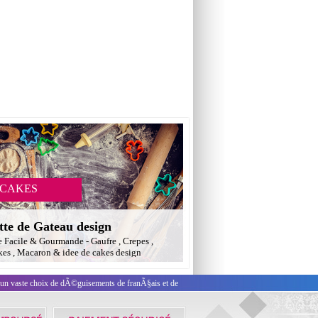
 CAKES
tte de Gateau design
e Facile & Gourmande - Gaufre , Crepes ,
es , Macaron & idee de cakes design
 un vaste choix de dÃ©guisements de franÃ§ais et de