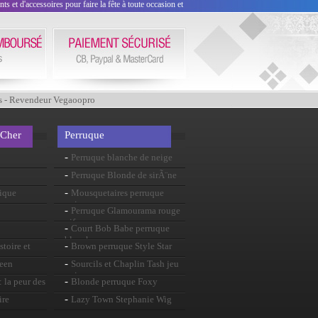
 et d'accessoires pour faire la fête à toute occasion et
s - Revendeur Vegaoopro
 Cher
Perruque
-
Perruque blanche de neige
-
Perruque Blonde de sirÃ¨ne
-
ique
Mousquetaires perruque
noire
-
Perruque Glamourama rouge
vif
-
Court Bob Babe perruque
blanche
-
stoire et
Brown perruque Style Star
-
ween
Sourcils et Chaplin Tash jeu
noir
-
 la peur des
Blonde perruque Foxy
-
ire
Lazy Town Stephanie Wig