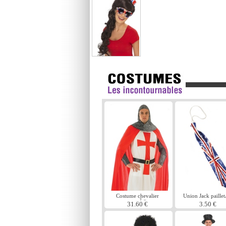
Costume chevalier
Union Jack paille
croisÃ©
cravate
31.60 €
3.50 €