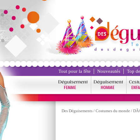
Tout pour la fête
Nouveautés
Top de
Des Déguisements
/
Costumes du monde
/
DÃ©