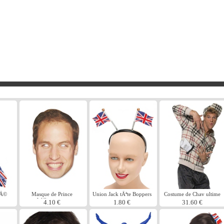
tÃ©
Masque de Prince
Union Jack tÃªte Boppers
Costume de Chav ultime
William carte
4.10 €
1.80 €
31.60 €