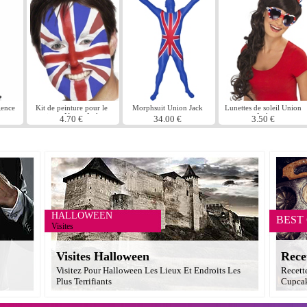
gence
Kit de peinture pour le
Morphsuit Union Jack
Lunettes de soleil Union
visage Union Jack
Jack
4.70 €
34.00 €
3.50 €
HALLOWEEN
BEST
Visites
Visites Halloween
Rece
Visitez Pour Halloween Les Lieux Et Endroits Les
Recett
Plus Terrifiants
Cupcak