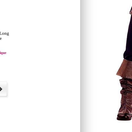
 Long
e
ique