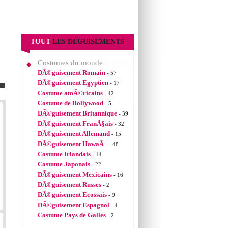
TOUT
LES DÉGUISEMENTS
Costumes du monde
DÃ©guisement Romain
- 57
DÃ©guisement Egyptien
- 17
Costume amÃ©ricains
- 42
Costume de Bollywood
- 5
DÃ©guisement Britannique
- 39
DÃ©guisement FranÃ§ais
- 32
DÃ©guisement Allemand
- 15
DÃ©guisement HawaÃ¯
- 48
Costume Irlandais
- 14
Costume Japonais
- 22
DÃ©guisement Mexicains
- 16
DÃ©guisement Russes
- 2
DÃ©guisement Ecossais
- 9
DÃ©guisement Espagnol
- 4
Costume Pays de Galles
- 2