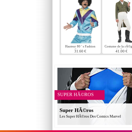
Hauteur 80 ' s Fashion
Costume de la rÃ©
Costume
de Gand
31.60 €
41.00 €
SUPER HÃ©ROS
Super HÃ©ros
Les Super HÃ©ros Des Comics Marvel