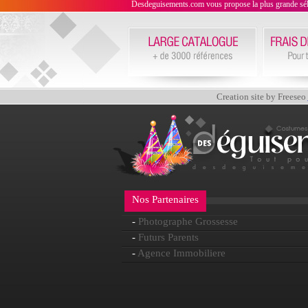
Desdeguisements.com vous propose la plus grande sélecti
Creation site by Freeseo
Nos Partenaires
-
Photographe Grossesse
-
Futurs Parents
-
Agence Immobiliere