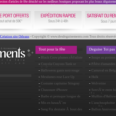
on d'articles de fête déniché sur les meilleurs boutiques proposant les plus beaux déguisements
évènement !
Création site Orleans
- Copyright © www.desdeguisements.com Tous droits réservé
Tout pour la fête
Deguise Toi pas
-
-
Black Crow plumes rÃ©aliste
Soupe au potiron
-
-
Crayola Crayons Tank or
PÃ¢te d'amandes
robe Costume
-
-
Halloween gants noir rouge
Carnaval en Belg
-
-
Mesdames rose Lace Up
Hulk
bottes
-
-
Costume capitaine Stingray
Wolverine
Troy
-
-
Chaussure iPhonee
SorciÃ¨re entre hi
lÃ©gendes
-
-
Barbe et perruque longue de
Muffins d'Hallo
Santa
-
-
Mis en hawaÃ¯en
L'arachnophobie :
araignÃ©es
-
-
Sang Fix dentaire Ã bout des
Ballon Anniversa
crocs