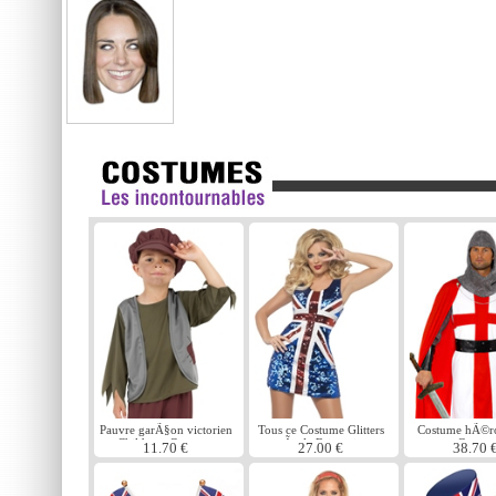
Pauvre garÃ§on victorien
Tous ce Costume Glitters
Costume hÃ©ro
Childrens Costume
rÃ¨gle Britannia
George
11.70 €
27.00 €
38.70 