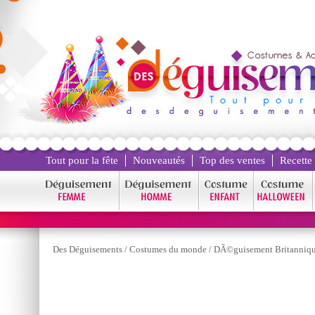
Tout pour la fête
Nouveautés
Top des ventes
Recette
Des Déguisements
/
Costumes du monde
/
DÃ©guisement Britanniq