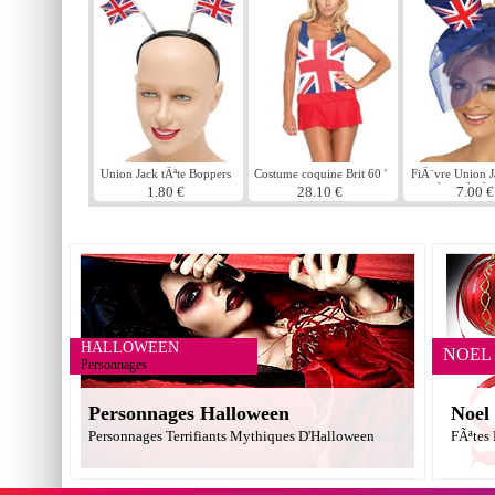
Union Jack tÃªte Boppers
Costume coquine Brit 60 '
FiÃ¨vre Union J
s
haut-de-f
1.80 €
28.10 €
7.00 €
HALLOWEEN
NOEL
Personnages
Personnages Halloween
Noel
Personnages Terrifiants Mythiques D'Halloween
FÃªtes