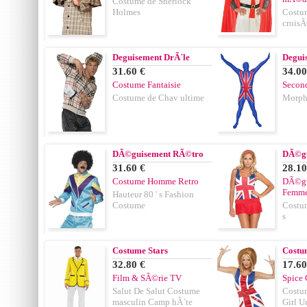
Costume de Sherlock
Holmes
Costum
crois
Deguisement DrÃ´le
Degui
31.60 €
34.00
Costume Fantaisie
Secon
Costume de Chav ultime
Morph
DÃ©guisement RÃ©tro
DÃ©gu
31.60 €
28.10
Costume Homme Retro
DÃ©gu
Femm
Hauteur 80 ' s Fashion
Costume
Costum
s
Costume Stars
Costu
32.80 €
17.60
Film & SÃ©rie TV
Spice 
Salut De Salut Costume
Costum
masculin Camp hÃ´te
Girl U