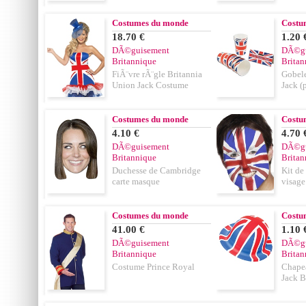
Costumes du monde
Costu
18.70 €
1.20 
DÃ©guisement
DÃ©gu
Britannique
Britan
FiÃ¨vre rÃ¨gle Britannia
Gobele
Union Jack Costume
Jack (
Costumes du monde
Costu
4.10 €
4.70 
DÃ©guisement
DÃ©gu
Britannique
Britan
Duchesse de Cambridge
Kit de
carte masque
visage
Costumes du monde
Costu
41.00 €
1.10 
DÃ©guisement
DÃ©gu
Britannique
Britan
Costume Prince Royal
Chape
Jack 