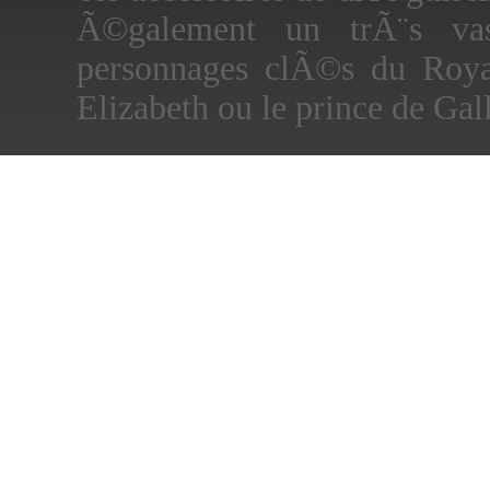
Ã©galement un trÃ¨s va
personnages clÃ©s du Roy
Elizabeth ou le prince de Gall