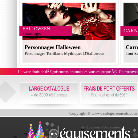
HALLOWEEN
CARN
Personnages
Personnages Halloween
Carn
Personnages Terrifiants Mythiques D'Halloween
Tout Sa
Un vaste choix de dÃ©guisements britanniques vous est proposÃ©. On retrouve de
on peut Ã©galement se dÃ©guiser en She
Copyright © www.desdeguisements.com To