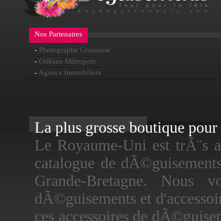
Nos Partenaires
-
Photographe Grossesse
-
Orléans Métropole
-
Agence Immobiliere
La plus grosse boutique pour f
Le Royaume-Uni est trÃ¨s a
catalogue de dÃ©guisements
Grande-Bretagne. Nous v
dÃ©guisements et d'accessoir
ces accessoires de dÃ©guise