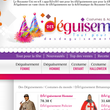
Le Royaume-Uni est trÃ¨s apprÃ©ciÃ© tant pour les dÃ©guisements que pour la dÃ©
Ã©galement un vaste choix de dÃ©guisements sur la thÃ©matique du Royaume-Uni 
Tout pour la fête
Nouveautés
Top des ventes
Recette
Des Déguisements
/
Costumes du monde
/
DÃ©guisement Britanniq
DÃ©guisement Homme
DÃ©g
70.30 €
31.60
DÃ©guisement Policier
DÃ©gu
mÃ©d