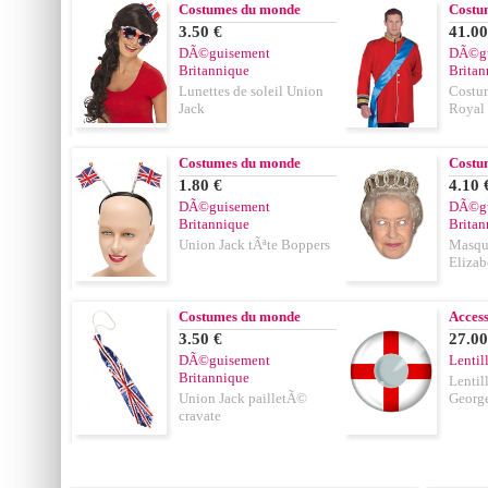
Costumes du monde
Costu
3.50 €
41.00
DÃ©guisement
DÃ©gu
Britannique
Britan
Lunettes de soleil Union
Costum
Jack
Royal
Costumes du monde
Costu
1.80 €
4.10 
DÃ©guisement
DÃ©gu
Britannique
Britan
Union Jack tÃªte Boppers
Masque
Elizab
Costumes du monde
Acces
3.50 €
27.00
DÃ©guisement
Lentil
Britannique
Lentil
Union Jack pailletÃ©
Georg
cravate