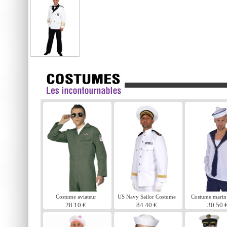
Costume aviateur
US Navy Sailor Costume
Costume marin
28.10 €
84.40 €
30.50 