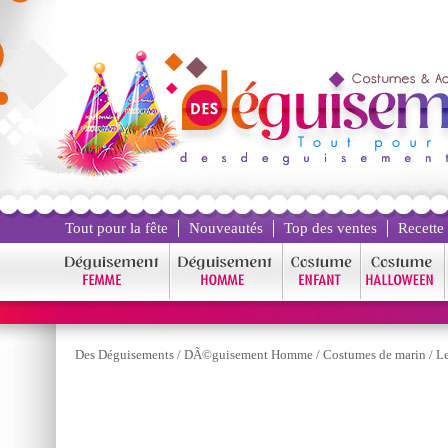
Tout pour la fête
Nouveautés
Top des ventes
Recette
Des Déguisements
/
DÃ©guisement Homme
/
Costumes de marin
/
Le