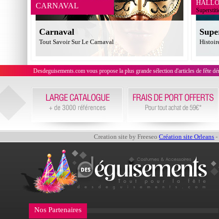
HALL
CARNAVAL
Superstit
Carnaval
Supe
Tout Savoir Sur Le Carnaval
Histoir
Desdeguisements.com vous propose la plus grande sélection d'articles de fête déni
Creation site by Freeseo
Création site Orleans
-
Nos Partenaires