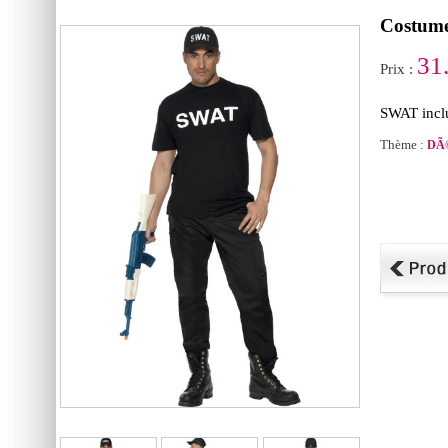
Costum
31
Prix :
SWAT inclu
Thème :
DÃ©