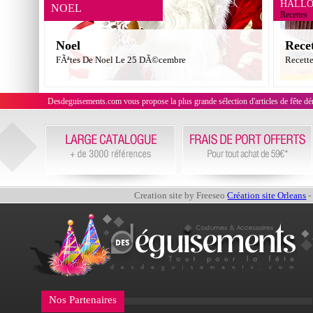
HALL
NOEL
Recettes
Noel
Rece
FÃªtes De Noel Le 25 DÃ©cembre
Recett
Desdeguisements.com vous propose la plus grande sélection d'articles de fête déni
Creation site by Freeseo
Création site Orleans
-
Nos Partenaires