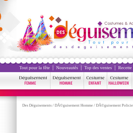
Tout pour la fête
Nouveautés
Top des ventes
Recette
Des Déguisements
/
DÃ©guisement Homme
/
DÃ©guisement Policie