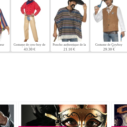
eur
Costume de cow-boy de
Poncho authentique de la
Costume de Cowboy
John Wayne
recherche
instantanÃ©e
43.30 €
21.10 €
29.30 €