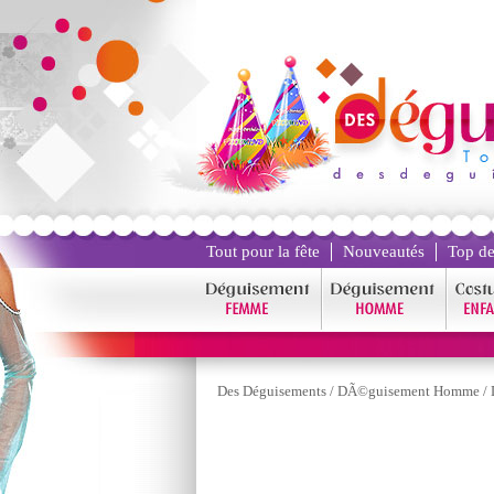
Tout pour la fête
Nouveautés
Top de
Des Déguisements
/
DÃ©guisement Homme
/