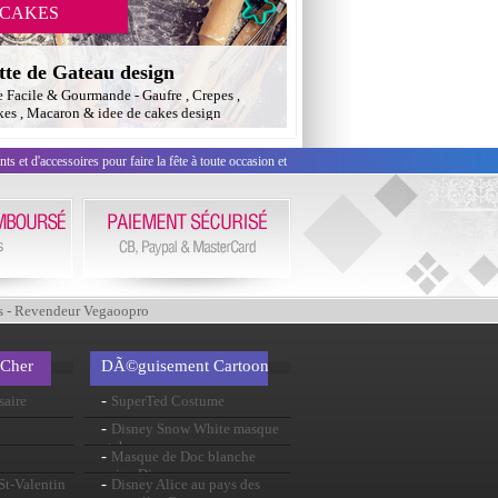
 CAKES
tte de Gateau design
e Facile & Gourmande - Gaufre , Crepes ,
es , Macaron & idee de cakes design
 et d'accessoires pour faire la fête à toute occasion et
s - Revendeur Vegaoopro
 Cher
DÃ©guisement Cartoon
-
saire
SuperTed Costume
-
Disney Snow White masque
atchoum
-
Masque de Doc blanche
neige Disney
-
 St-Valentin
Disney Alice au pays des