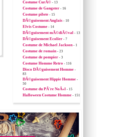
Costume CurÃ©
- 13
Costume de Gangster
- 16
Costume pilote
- 15
DÃ©guisement Anglais
- 10
Elvis Costume
- 14
DÃ©guisement mÃ©diÃ©val
- 13
DÃ©guisement Ecolier
- 7
Costume de Michael Jackson
- 1
Costume de romain
- 23
Costume de pompier
- 3
Costume Homme Retro
- 116
Disco DÃ©guisement Homme
-
83
DÃ©guisement Hippie Homme
-
50
Costume du PÃ¨re NoÃ«l
- 15
Halloween Costume Homme
- 151