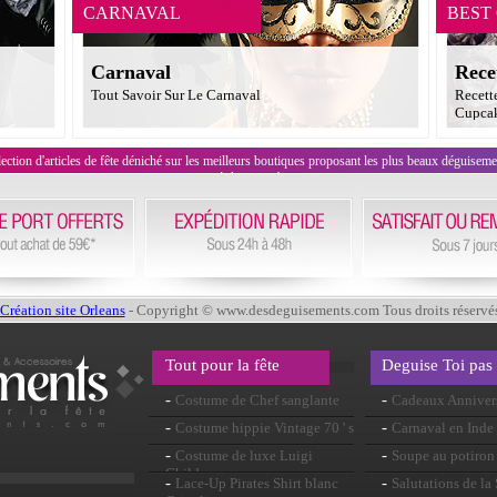
CARNAVAL
BEST
Carnaval
Rece
Tout Savoir Sur Le Carnaval
Recett
Cupcak
on d'articles de fête déniché sur les meilleurs boutiques proposant les plus beaux déguisements
évènement !
Création site Orleans
- Copyright © www.desdeguisements.com Tous droits réservé
Tout pour la fête
Deguise Toi pas
-
-
Costume de Chef sanglante
Cadeaux Anniver
-
-
Costume hippie Vintage 70 ' s
Carnaval en Inde
-
-
Costume de luxe Luigi
Soupe au potiron
Childrens
-
-
Lace-Up Pirates Shirt blanc
Salutations de la