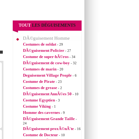
TOUT
LES DÉGUISEMENTS
DÃ©guisement Homme
Costumes de soldat
- 29
DÃ©guisement Policier
- 27
Costume de super-hÃ©ros
- 34
DÃ©guisement de cow-boy
- 32
Costumes de marin
- 20
Deguisement Village People
- 6
Costume de Pirate
- 23
Costumes de grease
- 2
DÃ©guisement AnnÃ©es 50
- 10
Costume Egyptien
- 3
Costume Viking
- 1
Homme des cavernes
- 9
DÃ©guisement Grande Taille
-
24
DÃ©guisement proxÃ©nÃ¨te
- 16
Costume de Docteur
- 10