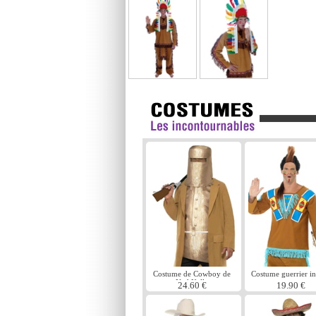
Costume de Cowboy de
Costume guerrier i
Ned Kelly
24.60 €
19.90 €