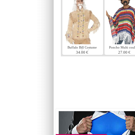
Buffalo Bill Costume
Poncho Multi coul
occidental
34.00 €
27.00 €