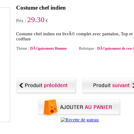
Costume chef indien
29.30
Prix :
€
Costume chef indien est livrÃ© complet avec pantalon, Top et
coiffure
Thème :
Rubrique :
DÃ©guisement Homme
DÃ©guisement de cow-