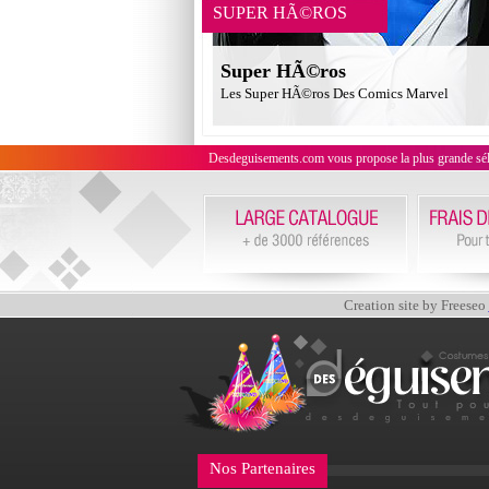
SUPER HÃ©ROS
Super HÃ©ros
Les Super HÃ©ros Des Comics Marvel
Desdeguisements.com vous propose la plus grande sélecti
Creation site by Freeseo
Nos Partenaires