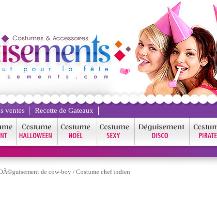
s ventes
Recette de Gateaux
DÃ©guisement de cow-boy
/
Costume chef indien