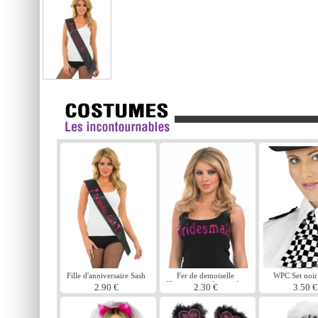
Fille d'anniversaire Sash
Fer de demoiselle
WPC Set noir
d'honneur sur le transfert
2.90 €
2.30 €
3.50 €