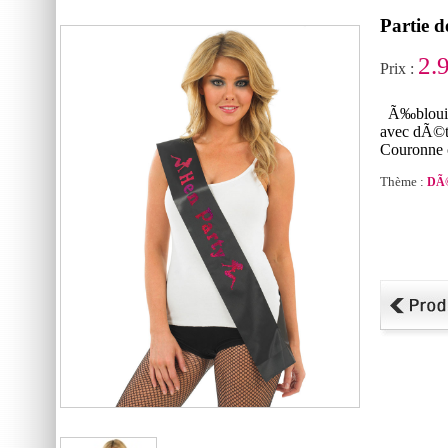
Partie d
2.
Prix :
Ã‰blouiss
avec dÃ©ta
Couronne 
Thème :
DÃ©