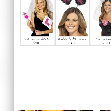
Poule nuit mariÃ©e Set
MariÃ©e Ã Ãªtre amour
Poule nuit voi
noir blanc rose
coeur Boppers
bandea
5.90 €
2.30 €
5.90 €