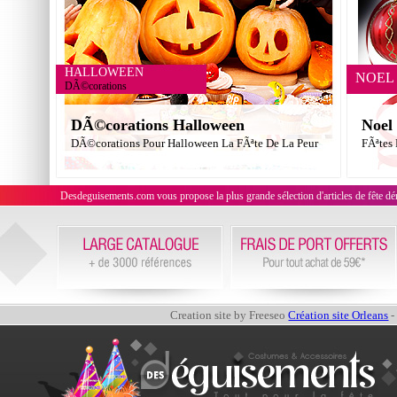
HALLOWEEN
NOEL
DÃ©corations
DÃ©corations Halloween
Noel
DÃ©corations Pour Halloween La FÃªte De La Peur
FÃªtes
Desdeguisements.com vous propose la plus grande sélection d'articles de fête déni
Creation site by Freeseo
Création site Orleans
-