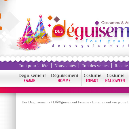
Tout pour la fête
Nouveautés
Top des ventes
Recette
Des Déguisements
/
DÃ©guisement Femme
/
Entairement vie jeune fi