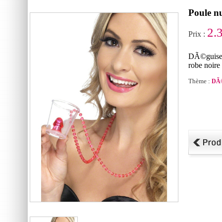
Poule nu
2.
Prix :
DÃ©guisem
robe noire 
Thème :
DÃ©