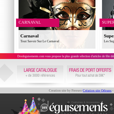
CARNAVAL
SUPE
Carnaval
Supe
Tout Savoir Sur Le Carnaval
Les Su
Desdeguisements.com vous propose la plus grande sélection d'articles de fête déni
Creation site by Freeseo
Création site Orleans
-