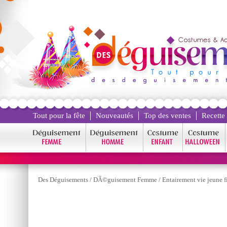
Tout pour la fête
Nouveautés
Top des ventes
Recette
Des Déguisements
/
DÃ©guisement Femme
/
Entairement vie jeune fi