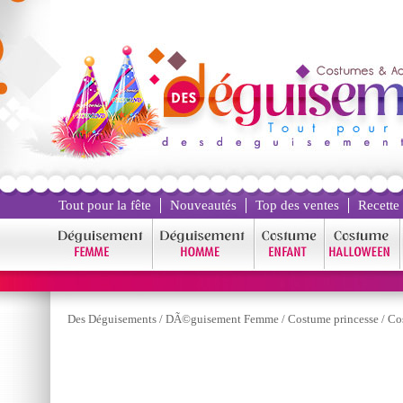
Tout pour la fête
Nouveautés
Top des ventes
Recette
Des Déguisements
/
DÃ©guisement Femme
/
Costume princesse
/
Co