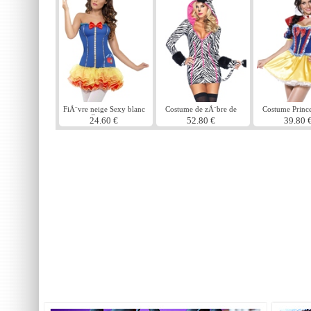
FiÃ¨vre neige Sexy blanc
Costume de zÃ¨bre de
Costume Prince
Costume
savane
neiges
24.60 €
52.80 €
39.80 