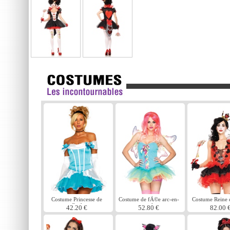
Costume Princesse de
Costume de fÃ©e arc-en-
Costume Reine 
pantoufle de verre
ciel
noir
42.20 €
52.80 €
82.00 