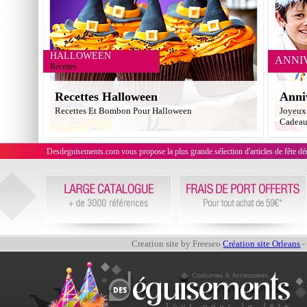
HALLOWEEN
ANNI
Recettes
Recettes Halloween
Anni
Recettes Et Bombon Pour Halloween
Joyeux 
Cadea
Desdeguisements.com vous propose la plus grande sélection d'articles de fête déni
Creation site by Freeseo
Création site Orleans
-