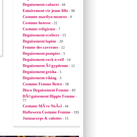
Deguisement cabaret
- 44
Entairement vie jeune fille
- 96
Costume marilyn monroe
- 9
Costume hotesse
- 22
Costume religieuse
- 7
Deguisement ecoliere
- 15
Deguisement lapine
- 20
Femme des cavernes
- 12
Deguisement pompier
- 5
Deguisement rock n roll
- 14
Deguisement Ã©gyptienne
- 12
Deguisement geisha
- 5
Deguisement viking
- 3
Costume Femme Retro
- 58
Disco Deguisement Femme
- 83
DÃ©guisement Hippie Femme
-
77
Costume MÃ¨re NoÃ«l
- 44
Halloween Costume Femme
- 195
Justaucorps & culottes
- 15