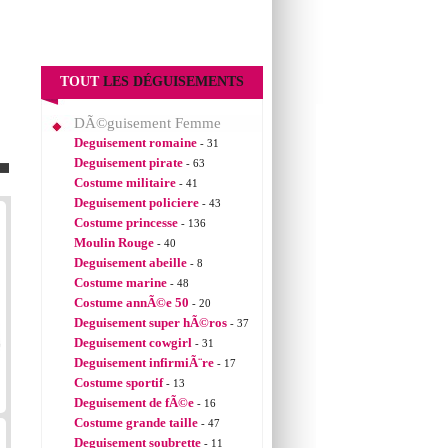
TOUT
LES DÉGUISEMENTS
DÃ©guisement Femme
Deguisement romaine
- 31
Deguisement pirate
- 63
Costume militaire
- 41
Deguisement policiere
- 43
Costume princesse
- 136
Moulin Rouge
- 40
Deguisement abeille
- 8
Costume marine
- 48
Costume annÃ©e 50
- 20
Deguisement super hÃ©ros
- 37
Deguisement cowgirl
- 31
Deguisement infirmiÃ¨re
- 17
Costume sportif
- 13
Deguisement de fÃ©e
- 16
Costume grande taille
- 47
Deguisement soubrette
- 11