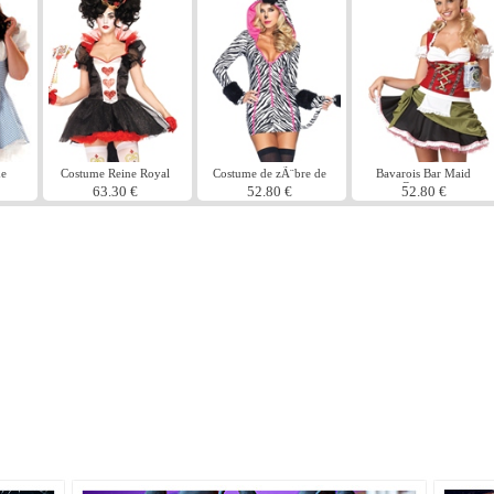
me
Costume Reine Royal
Costume de zÃ¨bre de
Bavarois Bar Maid
sque
savane
Costume
63.30 €
52.80 €
52.80 €