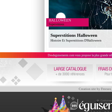
HALLOWEEN
Superstitions
Superstitions Halloween
Histoire Et Superstitions D'Halloween
Desdeguisements.com vous propose la plus grande sélecti
Creation site by Freeseo