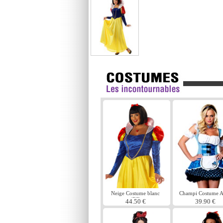
Neige Costume blanc
Champi Costume A
(FC)
44.50 €
39.90 €