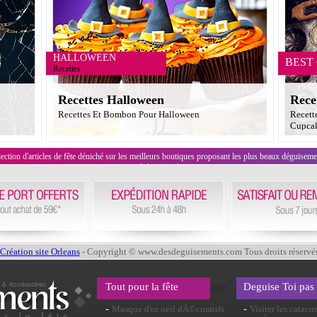
HALLOWEEN
BEST
Recettes
Recettes Halloween
Rece
Recettes Et Bombon Pour Halloween
Recett
Cupcak
on d'articles de fête déniché sur les meilleurs boutiques proposant les plus beaux déguisements
évènement !
Création site Orleans
- Copyright © www.desdeguisements.com Tous droits réservé
Tout pour la fête
Deguise Toi pas
-
-
Masque d'or oeil dÃ©coratifs
Visiter les catac