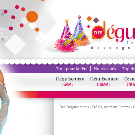
Tout pour la fête
Nouveautés
Top de
Des Déguisements
/
DÃ©guisement Femme
/
C