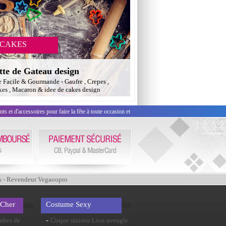
 CAKES
tte de Gateau design
e Facile & Gourmande - Gaufre , Crepes ,
es , Macaron & idee de cakes design
 et d'accessoires pour faire la fête à toute occasion et
s - Revendeur Vegaoopro
 Cher
Costume Sexy
-
ombes de
Cirque sinistre Lion aveugle