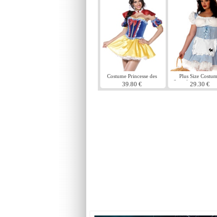
Costume Princesse des
Plus Size Costu
neiges
Sweetheart romane
39.80 €
29.30 €
(FC)