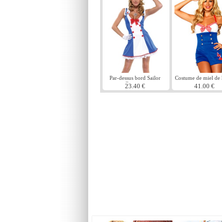
Par-dessus bord Sailor
Costume de miel de 
Costume
mer
23.40 €
41.00 €