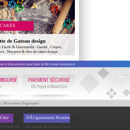
 CAKES
tte de Gateau design
e Facile & Gourmande - Gaufre , Crepes ,
es , Macaron & idee de cakes design
 et d'accessoires pour faire la fête à toute occasion et
s - Revendeur Vegaoopro
 Cher
DÃ©guisement Homme
-
 lâ€™OpÃ©ra
Costume de Scarface Tony