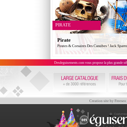
PIRATE
Pirate
Pirates & Corsaires Des Caraibes ! Jack Sparr
Desdeguisements.com vous propose la plus grande sélecti
Creation site by Freeseo