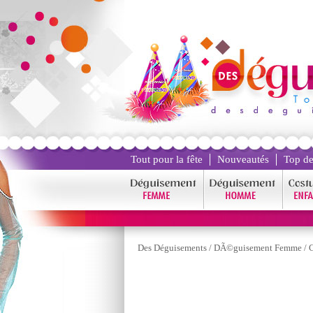
Tout pour la fête
Nouveautés
Top de
Des Déguisements
/
DÃ©guisement Femme
/