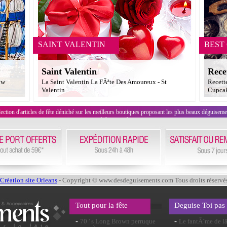
SAINT VALENTIN
BEST
Saint Valentin
Rece
ow
La Saint Valentin La FÃªte Des Amoureux - St
Recett
Valentin
Cupcak
on d'articles de fête déniché sur les meilleurs boutiques proposant les plus beaux déguisements
évènement !
Création site Orleans
- Copyright © www.desdeguisements.com Tous droits réservé
Tout pour la fête
Deguise Toi pas
-
-
70 ' s Long Brown perruque
Le fantÃ´me de