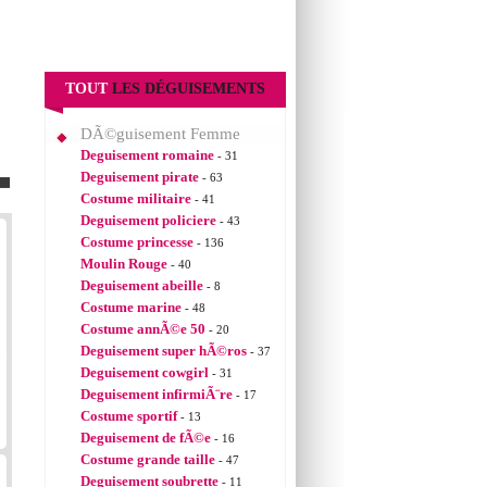
TOUT
LES DÉGUISEMENTS
DÃ©guisement Femme
Deguisement romaine
- 31
Deguisement pirate
- 63
Costume militaire
- 41
Deguisement policiere
- 43
Costume princesse
- 136
Moulin Rouge
- 40
Deguisement abeille
- 8
Costume marine
- 48
Costume annÃ©e 50
- 20
Deguisement super hÃ©ros
- 37
Deguisement cowgirl
- 31
Deguisement infirmiÃ¨re
- 17
Costume sportif
- 13
Deguisement de fÃ©e
- 16
Costume grande taille
- 47
Deguisement soubrette
- 11