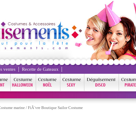
s ventes
Recette de Gateaux
Costume marine
/
FiÃ¨vre Boutique Sailor Costume