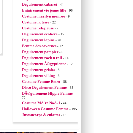
Deguisement cabaret
- 44
Entairement vie jeune fille
- 96
Costume marilyn monroe
- 9
Costume hotesse
- 22
Costume religieuse
- 7
Deguisement ecoliere
- 15
Deguisement lapine
- 20
Femme des cavernes
- 12
Deguisement pompier
- 5
Deguisement rock n roll
- 14
Deguisement Ã©gyptienne
- 12
Deguisement geisha
- 5
Deguisement viking
- 3
Costume Femme Retro
- 58
Disco Deguisement Femme
- 83
DÃ©guisement Hippie Femme
-
77
Costume MÃ¨re NoÃ«l
- 44
Halloween Costume Femme
- 195
Justaucorps & culottes
- 15