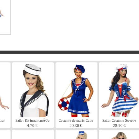
ilor
Sailor Kit instantanÃ©e
Costume de marin Cutie
Sailor Costume Sweetie
4.70 €
29.30 €
28.10 €