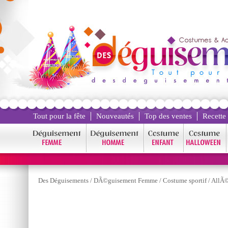
Tout pour la fête
Nouveautés
Top des ventes
Recette
Des Déguisements
/
DÃ©guisement Femme
/
Costume sportif
/
AllÃ©