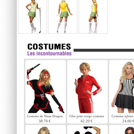
Costume de Ninja Dragon
Glee piste rouge costume
Costume arbitre
Lady
Costume de Sue
fiÃ¨vre
38.70 €
42.20 €
24.60 