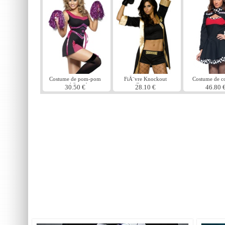
Costume de pom-pom
FiÃ¨vre Knockout
Costume de c
girl Squad
Costume
30.50 €
28.10 €
46.80 