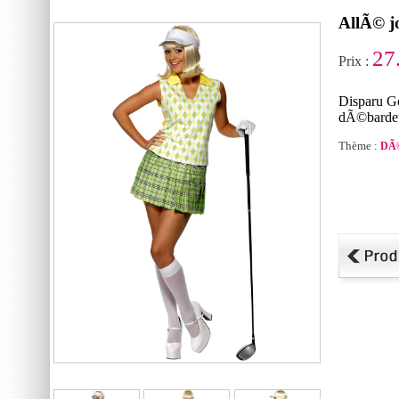
AllÃ© j
27
Prix :
Disparu Go
dÃ©bardeur
Thème :
DÃ©