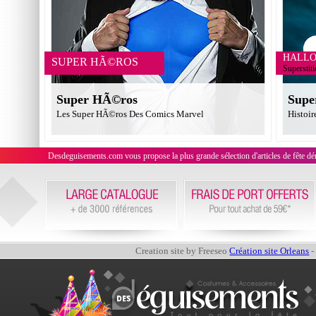
HALL
SUPER HÃ©ROS
Superstit
Super HÃ©ros
Supe
Les Super HÃ©ros Des Comics Marvel
Histoir
Desdeguisements.com vous propose la plus grande sélection d'articles de fête déni
Creation site by Freeseo
Création site Orleans
-