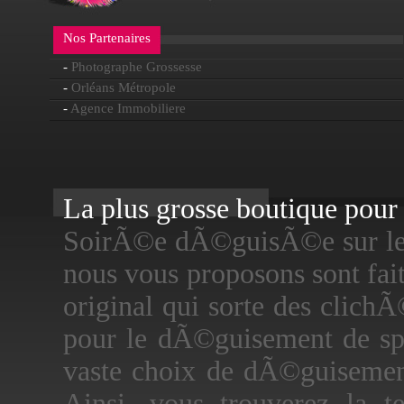
Nos Partenaires
-
Photographe Grossesse
-
Orléans Métropole
-
Agence Immobiliere
La plus grosse boutique pour f
SoirÃ©e dÃ©guisÃ©e sur le t
nous vous proposons sont fa
original qui sorte des clichÃ
pour le dÃ©guisement de sp
vaste choix de dÃ©guisement
Ainsi, vous trouverez la 