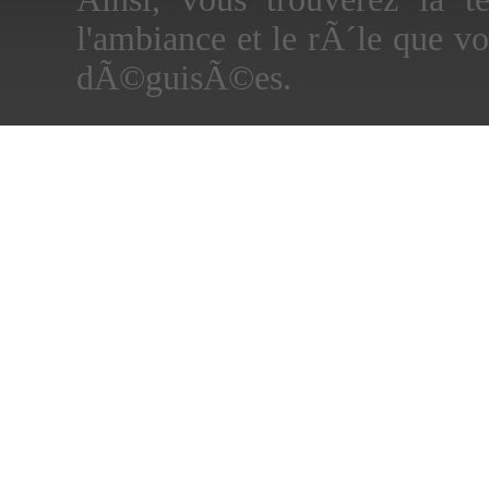
l'ambiance et le rÃ´le que vo
dÃ©guisÃ©es.