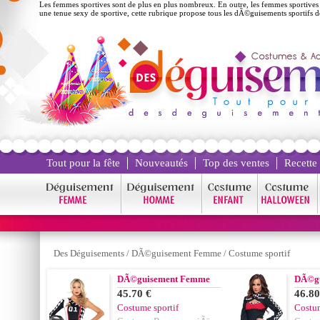
Les femmes sportives sont de plus en plus nombreux. En outre, les femmes sportive
une tenue sexy de sportive, cette rubrique propose tous les dÃ©guisements sportifs 
Tout pour la fête
Nouveautés
Top des ventes
Recette
Des Déguisements
/
DÃ©guisement Femme
/
Costume sportif
DÃ©guisement Femme
DÃ©g
45.70 €
46.80
Costume sportif
Costum