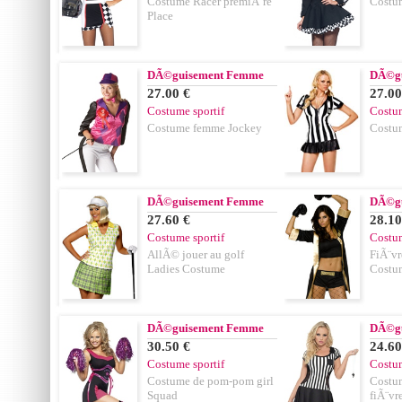
Costume Racer premiÃ¨re
Costu
Place
DÃ©guisement Femme
DÃ©g
27.00 €
27.00
Costume sportif
Costum
Costume femme Jockey
Costum
DÃ©guisement Femme
DÃ©g
27.60 €
28.10
Costume sportif
Costum
AllÃ© jouer au golf
FiÃ¨v
Ladies Costume
Costu
DÃ©guisement Femme
DÃ©g
30.50 €
24.60
Costume sportif
Costum
Costume de pom-pom girl
Costum
Squad
fiÃ¨vr