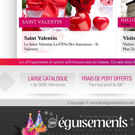
HALL
SAINT VALENTIN
Visites
Saint Valentin
Visit
La Saint Valentin La FÃªte Des Amoureux - St
Visitez
Valentin
Plus Te
Les dÃ©guisements de sportifs intÃ©ressent aussi les femmes. Un vaste choix 
tenues de pom-pom girl.
Copyright © www.desdeguisements.com To