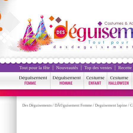
Tout pour la fête
Nouveautés
Top des ventes
Recette
Des Déguisements
/
DÃ©guisement Femme
/
Deguisement lapine
/
C