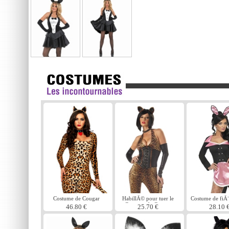
Costume de Cougar
HabillÃ© pour tuer le
Costume de fiÃ
Costume de Cougar
46.80 €
25.70 €
28.10 