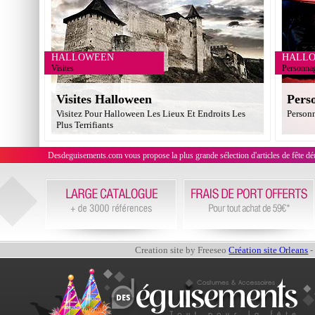
HALLOWEEN
HALL
Visites
Personna
Visites Halloween
Pers
Visitez Pour Halloween Les Lieux Et Endroits Les
Person
Plus Terrifiants
Desdeguisements.com vous propose la plus grande sélection d'articles de fête déni
Creation site by Freeseo
Création site Orleans
-