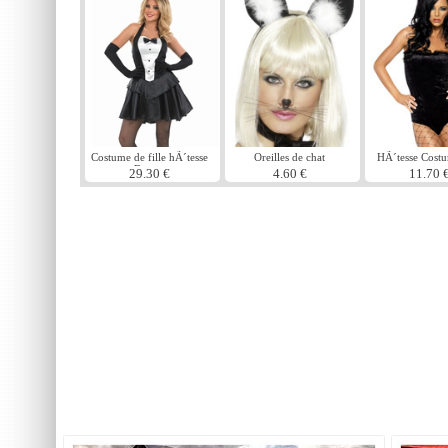
Costume de fille hÃ´tesse
Oreilles de chat
HÃ´tesse Costu
Bunny
29.30 €
4.60 €
11.70 