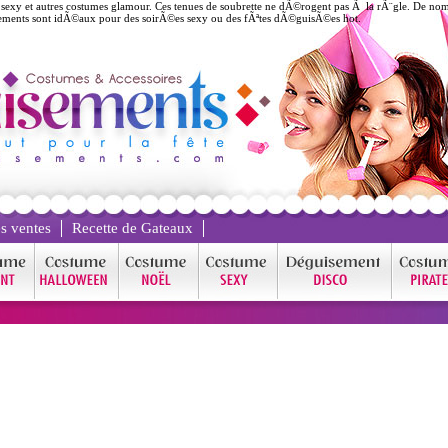
exy et autres costumes glamour. Ces tenues de soubrette ne dÃ©rogent pas Ã la rÃ¨gle. De nom
ements sont idÃ©aux pour des soirÃ©es sexy ou des fÃªtes dÃ©guisÃ©es hot.
s ventes
Recette de Gateaux