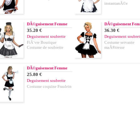
instantanÃ©e
DÃ©guisement Femme
DÃ©guisement Fe
35.20 €
36.30 €
Deguisement soubrette
Deguisement soubret
FiÃ¨vre Boutique
Costume servante
Costume de soubrette
maÃ®tresse
DÃ©guisement Femme
25.80 €
Deguisement soubrette
Costume coquine Fraulein