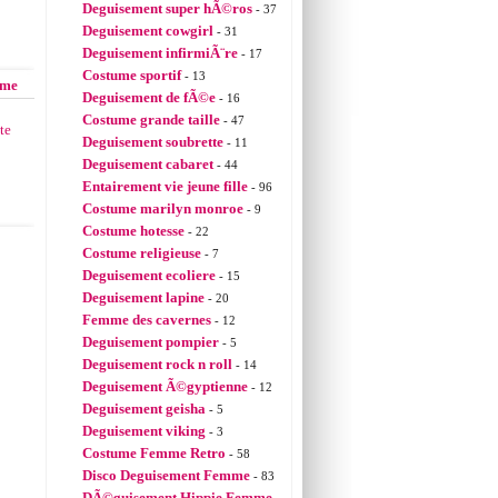
Deguisement super hÃ©ros
- 37
Deguisement cowgirl
- 31
Deguisement infirmiÃ¨re
- 17
Costume sportif
- 13
mme
Deguisement de fÃ©e
- 16
Costume grande taille
- 47
te
Deguisement soubrette
- 11
Deguisement cabaret
- 44
Entairement vie jeune fille
- 96
Costume marilyn monroe
- 9
Costume hotesse
- 22
Costume religieuse
- 7
Deguisement ecoliere
- 15
Deguisement lapine
- 20
Femme des cavernes
- 12
Deguisement pompier
- 5
Deguisement rock n roll
- 14
Deguisement Ã©gyptienne
- 12
Deguisement geisha
- 5
Deguisement viking
- 3
Costume Femme Retro
- 58
Disco Deguisement Femme
- 83
DÃ©guisement Hippie Femme