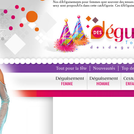
Nos dÃ©guisements pour femmes sont souvent des tenues s
sexy sont proposÃ©s dans cette catÃ©gorie. Ces dÃ©guis
Tout pour la fête
Nouveautés
Top de