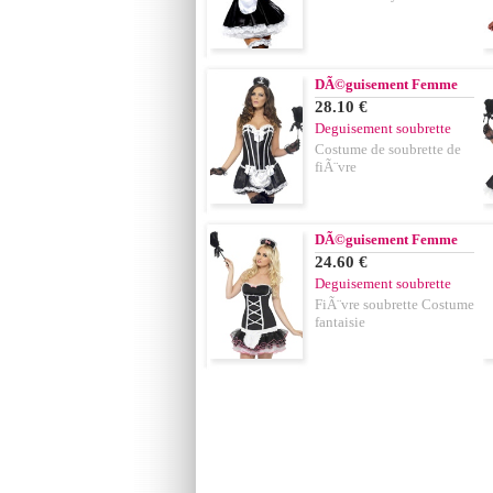
DÃ©guisement Femme
28.10 €
Deguisement soubrette
Costume de soubrette de
fiÃ¨vre
DÃ©guisement Femme
24.60 €
Deguisement soubrette
FiÃ¨vre soubrette Costume
fantaisie