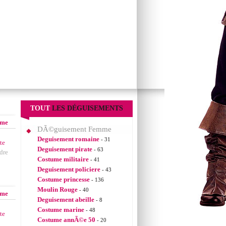
TOUT
LES DÉGUISEMENTS
mme
DÃ©guisement Femme
Deguisement romaine
- 31
te
Deguisement pirate
- 63
dre
Costume militaire
- 41
Deguisement policiere
- 43
Costume princesse
- 136
Moulin Rouge
- 40
mme
Deguisement abeille
- 8
Costume marine
- 48
te
Costume annÃ©e 50
- 20