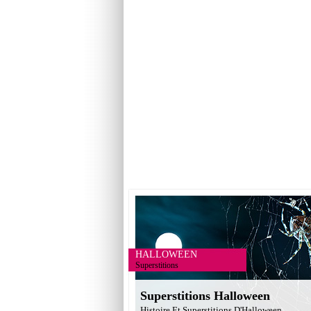
HALLOWEEN
Superstitions
Superstitions Halloween
Histoire Et Superstitions D'Halloween