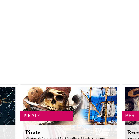
PIRATE
BEST
Pirate
Rece
Pirates & Corsaires Des Caraibes ! Jack Sparrow
Recett