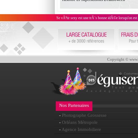
Se vÃªtir sexy est une trÃ¨s bonne idÃ©e lorsqu'on est
Copyright © www.d
Nos Partenaires
-
Photographe Grossesse
-
Orléans Métropole
-
Agence Immobiliere