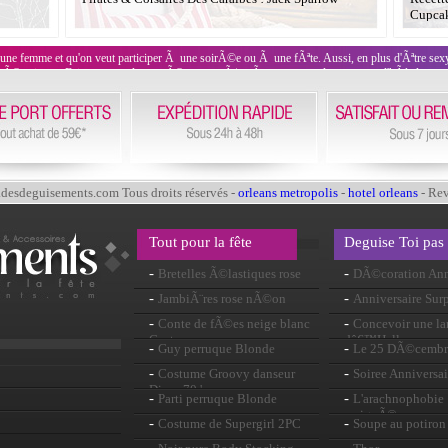
Cupcak
 une femme et qu'on veut participer Ã une soirÃ©e ou Ã une fÃªte. Aussi, en plus d'Ãªtre sex
Ã©rotiques. Faites monter la tempÃ©rature grÃ¢ce Ã nos tenues de servantes d'hÃ´tel sexy.
esdeguisements.com Tous droits réservés -
orleans metropolis
-
hotel orleans
- Re
Tout pour la fête
Deguise Toi pas
-
-
Bretelles Ã©lastiques rose
DÃ©coration Ann
-
-
JambiÃ¨res rose nÃ©on
Anniversaire Surp
-
-
Conte de fÃ©es neige blanc
Concevoir une la
Costume
dâ€™Halloween
-
-
Guy perruque Blonde
Le 25 DÃ©cembr
-
-
Costume Groovy danseur
Soiree Anniversai
Disco 70 ' s
-
-
Parti perruque Blonde
L'arachnophobie :
araignÃ©es
-
-
Costume de Supergirl 2PC
Soupe au potiron