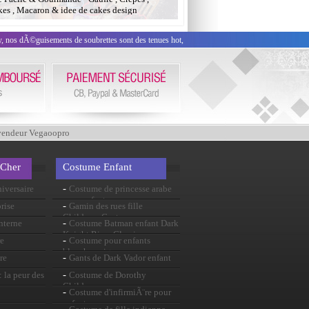
es , Macaron & idee de cakes design
y, nos dÃ©guisements de soubrettes sont des tenues hot,
vendeur Vegaoopro
 Cher
Costume Enfant
-
iversaire
Costume de princesse arabe
pour enfants
-
rise
Gamin des rues fille
Childrens Costume
-
nterne
Costume Batman enfant Dark
Knight Rises Classic
-
e
Costume pour enfants
blanche neige
-
re
Gants de Dark Vador enfant
-
 la peur des
Costume de Dorothy
Childrens
-
Costume d'infirmiÃ¨re pour
enfants