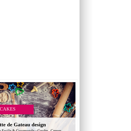
 CAKES
tte de Gateau design
e Facile & Gourmande - Gaufre , Crepes ,