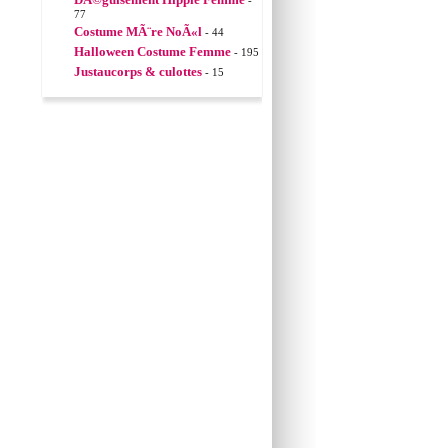
-
77
Costume MÃ¨re NoÃ«l
- 44
Halloween Costume Femme
- 195
Justaucorps & culottes
- 15