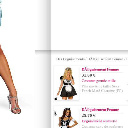
Des Déguisements
/
DÃ©guisement Femme
/
D
DÃ©guisement Femme
31.60 €
Costume grande taille
Plus envie de taille Sexy
Fench Maid Costume (FC)
DÃ©guisement Femme
25.70 €
Deguisement soubrette
Costume sexy de soubrette