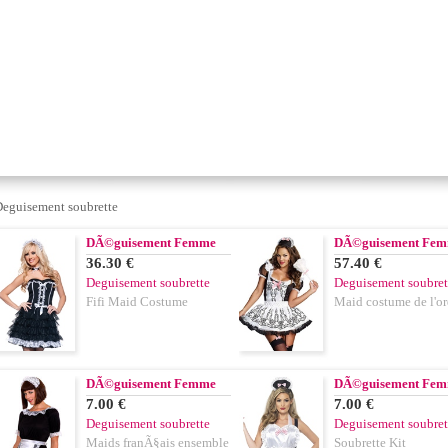
eguisement soubrette
DÃ©guisement Femme
DÃ©guisement Fe
36.30 €
57.40 €
Deguisement soubrette
Deguisement soubret
Fifi Maid Costume
Maid costume de l'or
DÃ©guisement Femme
DÃ©guisement Fe
7.00 €
7.00 €
Deguisement soubrette
Deguisement soubret
Maids franÃ§ais ensemble
Soubrette Kit