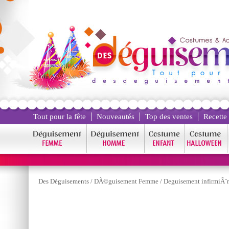
Tout pour la fête
Nouveautés
Top des ventes
Recette
Des Déguisements
/
DÃ©guisement Femme
/
Deguisement infirmiÃ¨