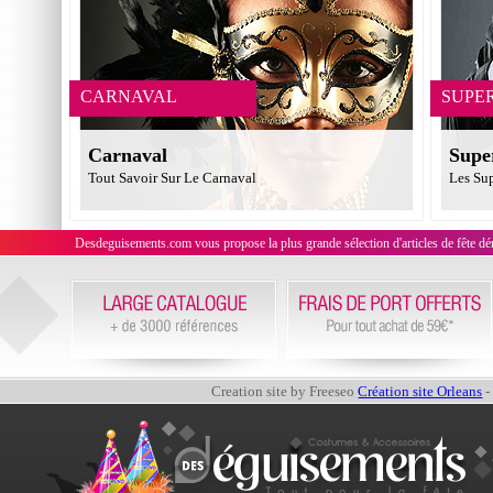
CARNAVAL
SUPE
Carnaval
Supe
Tout Savoir Sur Le Carnaval
Les Su
Desdeguisements.com vous propose la plus grande sélection d'articles de fête déni
Creation site by Freeseo
Création site Orleans
-