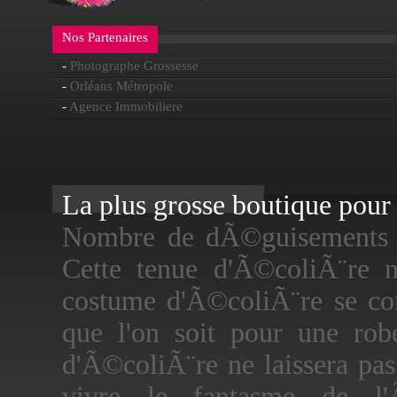
Nos Partenaires
-
Photographe Grossesse
-
Orléans Métropole
-
Agence Immobiliere
La plus grosse boutique pour f
Nombre de dÃ©guisements 
Cette tenue d'Ã©coliÃ¨re 
costume d'Ã©coliÃ¨re se co
que l'on soit pour une rob
d'Ã©coliÃ¨re ne laissera pas
vivre le fantasme de l