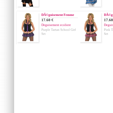
DÃ©guisement Femme
DÃ©g
17.60 €
17.60
Deguisement ecoliere
Deguis
Purple Tartan School Girl
Pink T
Set
Set