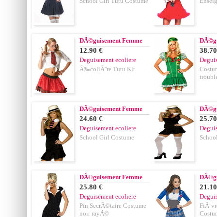
School Girl Tutu Costume
Enseig
DÃ©guisement Femme
DÃ©g
12.90 €
38.70
Deguisement ecoliere
Deguis
Ã‰coliÃ¨re Tutu Kit
Costum
troubl
DÃ©guisement Femme
DÃ©g
24.60 €
25.70
Deguisement ecoliere
Deguis
School Girl Costume
School
DÃ©guisement Femme
DÃ©g
25.80 €
21.10
Deguisement ecoliere
Deguis
Pin SecrÃ©taire Costume
FiÃ¨vr
noir rayÃ©
Costu