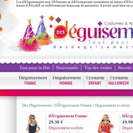
Les dÃ©guisements sexy fÃ©minins se dÃ©composent notamment en tenues d'Ã©coliÃ¨
tenues d'Ã©coliÃ¨re intÃ©resseront beaucoup de personnes. A porter aussi bien en
Tout pour la fête
Nouveautés
Top des ventes
Recette
Des Déguisements
/
DÃ©guisement Femme
/
Deguisement ecoliere
DÃ©guisement Femme
DÃ©g
29.30 €
19.90
Deguisement ecoliere
Deguis