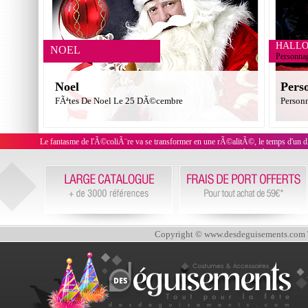
HALL
NOEL
Personna
Noel
Pers
FÃªtes De Noel Le 25 DÃ©cembre
Person
Le fantasme de l'Ã©coliÃ¨re va se transformer en une rÃ©alitÃ©, le temps d'un 
pourra aussi bien choisir une t
Copyright © www.desdeguisements.com To