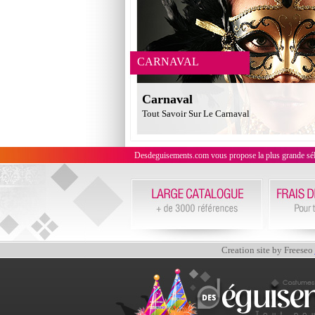
CARNAVAL
Carnaval
Tout Savoir Sur Le Carnaval
Desdeguisements.com vous propose la plus grande sélecti
Creation site by Freeseo