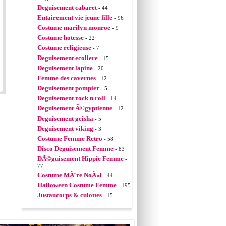
Deguisement cabaret
- 44
Entairement vie jeune fille
- 96
Costume marilyn monroe
- 9
Costume hotesse
- 22
Costume religieuse
- 7
Deguisement ecoliere
- 15
Deguisement lapine
- 20
Femme des cavernes
- 12
Deguisement pompier
- 5
Deguisement rock n roll
- 14
Deguisement Ã©gyptienne
- 12
Deguisement geisha
- 5
Deguisement viking
- 3
Costume Femme Retro
- 58
Disco Deguisement Femme
- 83
DÃ©guisement Hippie Femme
-
77
Costume MÃ¨re NoÃ«l
- 44
Halloween Costume Femme
- 195
Justaucorps & culottes
- 15