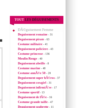
TOUT
LES DÉGUISEMENTS
DÃ©guisement Femme
Deguisement romaine
- 31
Deguisement pirate
- 63
Costume militaire
- 41
Deguisement policiere
- 43
Costume princesse
- 136
Moulin Rouge
- 40
Deguisement abeille
- 8
Costume marine
- 48
Costume annÃ©e 50
- 20
Deguisement super hÃ©ros
- 37
Deguisement cowgirl
- 31
Deguisement infirmiÃ¨re
- 17
Costume sportif
- 13
Deguisement de fÃ©e
- 16
Costume grande taille
- 47
Deguisement soubrette
- 11