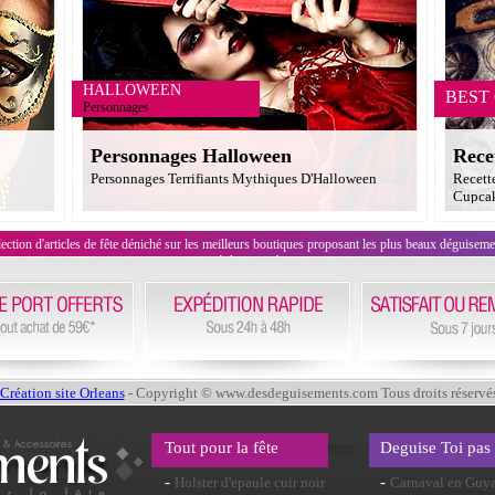
HALLOWEEN
BEST
Personnages
Personnages Halloween
Rece
Personnages Terrifiants Mythiques D'Halloween
Recett
Cupcak
on d'articles de fête déniché sur les meilleurs boutiques proposant les plus beaux déguisements
évènement !
Création site Orleans
- Copyright © www.desdeguisements.com Tous droits réservé
Tout pour la fête
Deguise Toi pas
-
-
Holster d'epaule cuir noir
Carnaval en Guy