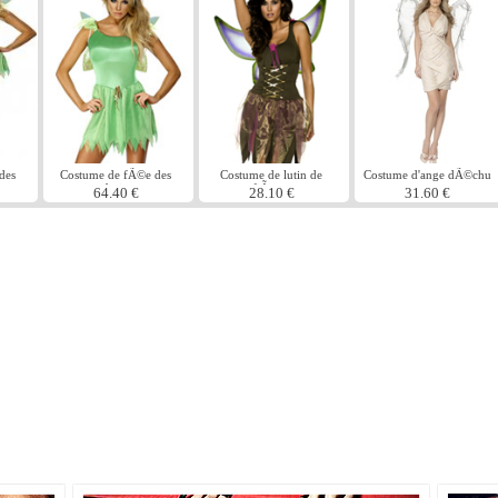
des
Costume de fÃ©e des
Costume de lutin de
Costume d'ange dÃ©chu
bois
fiÃ¨vre
64.40 €
28.10 €
31.60 €