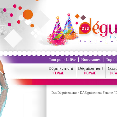
Tout pour la fête
Nouveautés
Top de
Des Déguisements
/
DÃ©guisement Femme
/