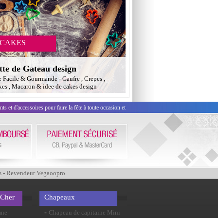
 CAKES
tte de Gateau design
e Facile & Gourmande - Gaufre , Crepes ,
es , Macaron & idee de cakes design
 et d'accessoires pour faire la fête à toute occasion et
s - Revendeur Vegaoopro
 Cher
Chapeaux
-
ane
Chapeau de capitaine Mini