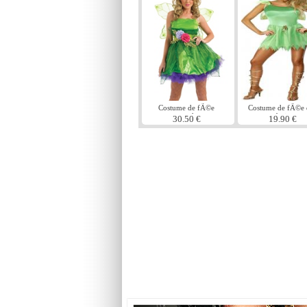
Costume de fÃ©e
Costume de fÃ©e 
nymphe
bois
30.50 €
19.90 €