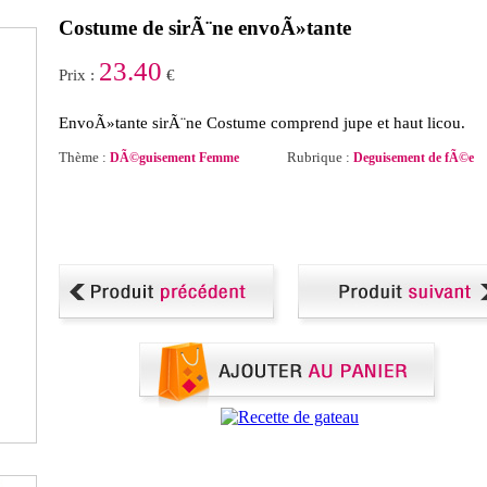
Costume de sirÃ¨ne envoÃ»tante
23.40
Prix :
€
EnvoÃ»tante sirÃ¨ne Costume comprend jupe et haut licou.
Thème :
Rubrique :
DÃ©guisement Femme
Deguisement de fÃ©e