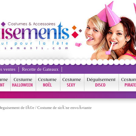
s ventes
Recette de Gateaux
Deguisement de fÃ©e
/
Costume de sirÃ¨ne envoÃ»tante