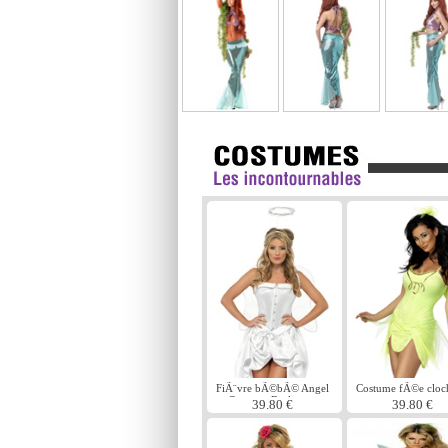
FiÃ¨vre bÃ©bÃ© Angel
Costume fÃ©e cloch
Costume Burlesque
39.80 €
39.80 €