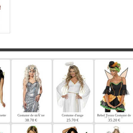
ette
Costume de sirÃ¨ne
Costume d'ange
Rebel Toons Costume de
mystique
fÃ©e citrouille
38.70 €
25.70 €
35.20 €