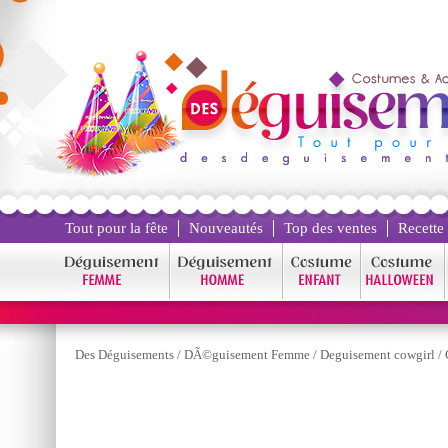
Tout pour la fête
Nouveautés
Top des ventes
Recette
Des Déguisements
/
DÃ©guisement Femme
/
Deguisement cowgirl
/