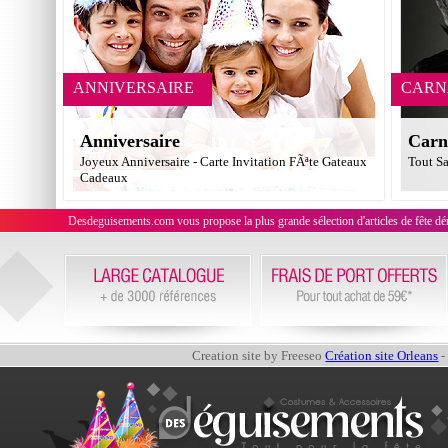
ANNIVERSAIRE
CARN
Anniversaire
Carn
Joyeux Anniversaire - Carte Invitation FÃªte Gateaux
Tout Sa
Cadeaux
Desdeguisements.com vous propose la plus grande sélection d'articles de fête déni
Creation site by Freeseo
Création site Orleans
-