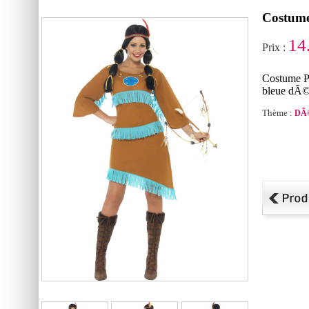
Costume
14
Prix :
Costume Pr
bleue dÃ©t
Thème :
DÃ©