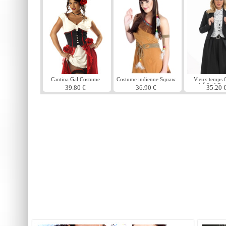
Cantina Gal Costume
Costume indienne Squaw
Vieux temps
shÃ©rif Co
39.80 €
36.90 €
35.20 