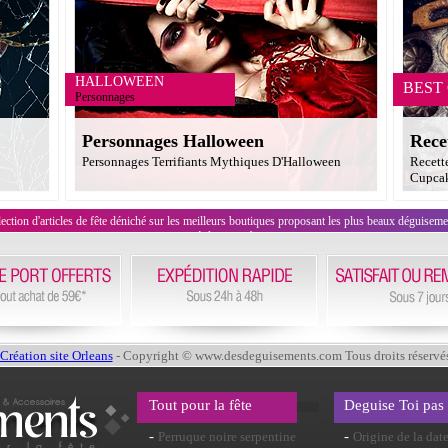
HALLOWEEN
BEST
Personnages
Personnages Halloween
Rece
Personnages Terrifiants Mythiques D'Halloween
Recett
Cupcak
on d'articles de fête déniché sur les meilleurs boutiques proposant les plus beaux déguisements
évènement !
Création site Orleans
- Copyright © www.desdeguisements.com Tous droits réservé
Tout pour la fête
Deguise Toi pas
-
-
Perruque noire serpentine
Origine de la dat