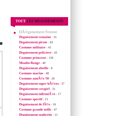
TOUT
LES DÉGUISEMENTS
DÃ©guisement Femme
Deguisement romaine
- 31
Deguisement pirate
- 63
Costume militaire
- 41
Deguisement policiere
- 43
Costume princesse
- 136
Moulin Rouge
- 40
Deguisement abeille
- 8
Costume marine
- 48
Costume annÃ©e 50
- 20
Deguisement super hÃ©ros
- 37
Deguisement cowgirl
- 31
Deguisement infirmiÃ¨re
- 17
Costume sportif
- 13
Deguisement de fÃ©e
- 16
Costume grande taille
- 47
Deguisement soubrette
- 11