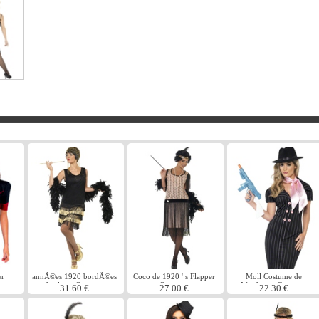
er
annÃ©es 1920 bordÃ©es
Coco de 1920 ' s Flapper
Moll Costume de
de clapet Costume
Costume
Mesdames Gangster
31.60 €
27.00 €
22.30 €