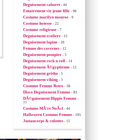
Deguisement cabaret
- 44
Entairement vie jeune fille
- 96
Costume marilyn monroe
- 9
Costume hotesse
- 22
Costume religieuse
- 7
Deguisement ecoliere
- 15
Deguisement lapine
- 20
Femme des cavernes
- 12
Deguisement pompier
- 5
Deguisement rock n roll
- 14
Deguisement Ã©gyptienne
- 12
Deguisement geisha
- 5
Deguisement viking
- 3
Costume Femme Retro
- 58
Disco Deguisement Femme
- 83
DÃ©guisement Hippie Femme
-
77
Costume MÃ¨re NoÃ«l
- 44
Halloween Costume Femme
- 195
Justaucorps & culottes
- 15