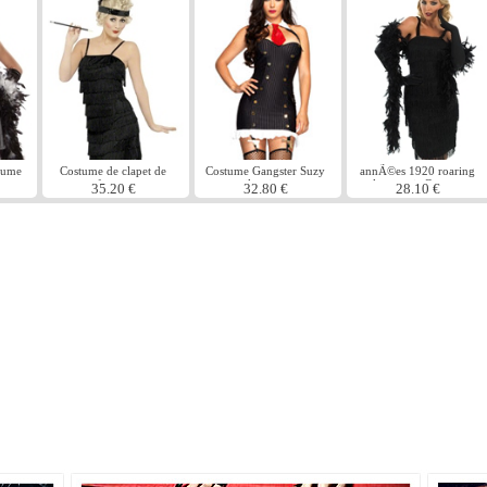
tume
Costume de clapet de
Costume Gangster Suzy
annÃ©es 1920 roaring
frange
silencieux
clapet noir Costume
35.20 €
32.80 €
28.10 €