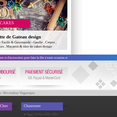
 CAKES
tte de Gateau design
e Facile & Gourmande - Gaufre , Crepes ,
es , Macaron & idee de cakes design
 et d'accessoires pour faire la fête à toute occasion et
s - Revendeur Vegaoopro
 Cher
Chaussure
-
e
Jiggy bottes allez allez