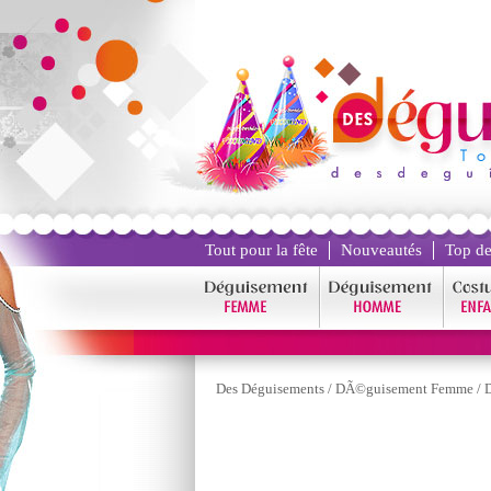
Tout pour la fête
Nouveautés
Top de
Des Déguisements
/
DÃ©guisement Femme
/
D