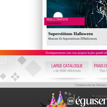
HALLOWEEN
Superstitions
Superstitions Halloween
Histoire Et Superstitions D'Halloween
Desdeguisements.com vous propose la plus grande sélecti
Creation site by Freeseo