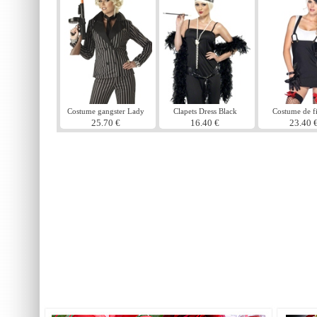
Costume gangster Lady
Clapets Dress Black
Costume de fi
gangste
25.70 €
16.40 €
23.40 