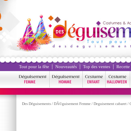
Tout pour la fête
Nouveautés
Top des ventes
Recette
Des Déguisements
/
DÃ©guisement Femme
/
Deguisement cabaret
/