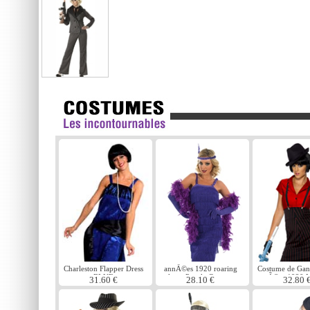
Charleston Flapper Dress
annÃ©es 1920 roaring
Costume de Gang
BLUE
clapet Purple Costume
annÃ©es 1920 
31.60 €
28.10 €
32.80 