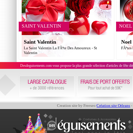
SAINT VALENTIN
NOEL
Saint Valentin
Noel
La Saint Valentin La FÃªte Des Amoureux - St
FÃªtes
Valentin
Desdeguisements.com vous propose la plus grande sélection d'articles de fête déni
Creation site by Freeseo
Création site Orleans
-