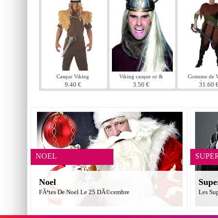
Casque Viking
Viking casque or &
Costume de 
argent
homme
9.40 €
3.50 €
31.60 
NOEL
SUPE
Noel
Supe
FÃªtes De Noel Le 25 DÃ©cembre
Les Su