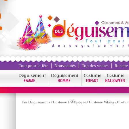
Tout pour la fête
Nouveautés
Top des ventes
Recette
Des Déguisements
/
Costume D'Ã©poque
/
Costume Viking
/
Costum