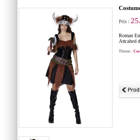
Costume
25
Prix :
Roman Emp
Attcahed 
Thème :
Cos