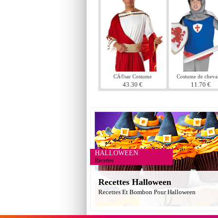
CÃ©sar Costume
Costume de cheval
pour enfants
43.30 €
11.70 €
HALLOWEEN
Recettes
Recettes Halloween
Recettes Et Bombon Pour Halloween