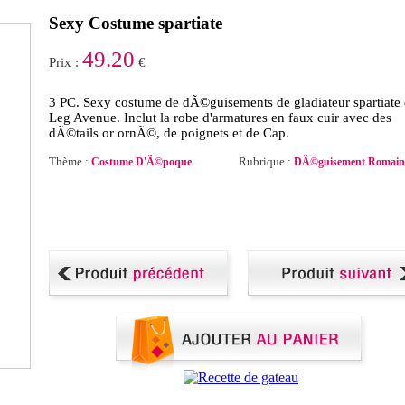
Sexy Costume spartiate
49.20
Prix :
€
3 PC. Sexy costume de dÃ©guisements de gladiateur spartiate
Leg Avenue. Inclut la robe d'armatures en faux cuir avec des
dÃ©tails or ornÃ©, de poignets et de Cap.
Thème :
Rubrique :
Costume D'Ã©poque
DÃ©guisement Romain