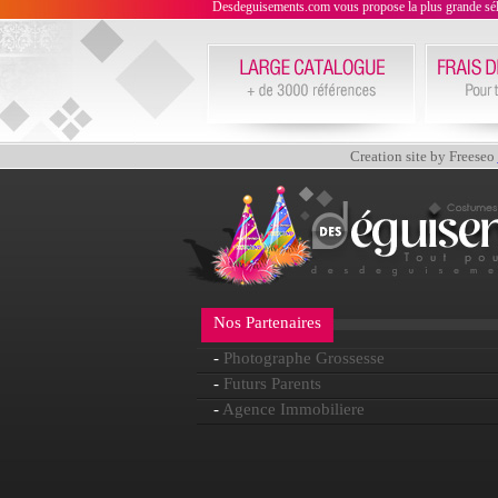
Desdeguisements.com vous propose la plus grande sélecti
Creation site by Freeseo
Nos Partenaires
-
Photographe Grossesse
-
Futurs Parents
-
Agence Immobiliere