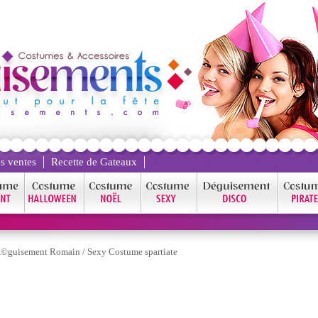
s ventes
Recette de Gateaux
©guisement Romain
/
Sexy Costume spartiate