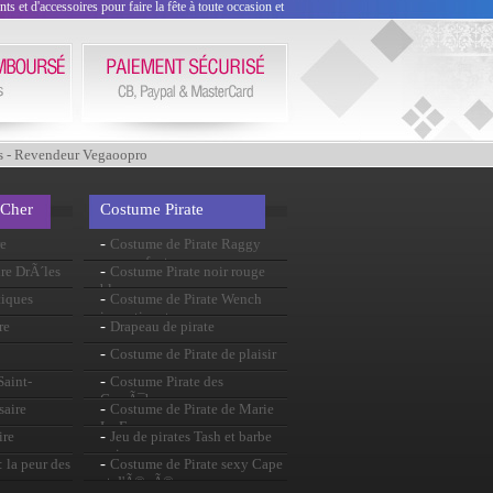
 et d'accessoires pour faire la fête à toute occasion et
s - Revendeur Vegaoopro
 Cher
Costume Pirate
-
e
Costume de Pirate Raggy
pour enfants
-
re DrÃ´les
Costume Pirate noir rouge
blanc
-
tiques
Costume de Pirate Wench
impertinente
-
re
Drapeau de pirate
-
Costume de Pirate de plaisir
-
aint-
Costume Pirate des
CaraÃ¯bes
-
saire
Costume de Pirate de Marie
La Fay
-
ire
Jeu de pirates Tash et barbe
noir
-
 la peur des
Costume de Pirate sexy Cape
et d'Ã©pÃ©e