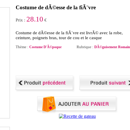
Costume de dÃ©esse de la fiÃ¨vre
28.10
Prix :
€
Costume de dÃ©esse de la fiÃ¨vre est livrÃ© avec la robe,
ceinture, poignets bras, tour de cou et le casque
Thème :
Rubrique :
Costume D'Ã©poque
DÃ©guisement Romain