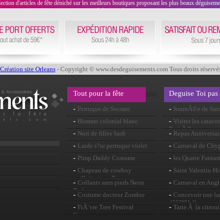
on d'articles de fête déniché sur les meilleurs boutiques proposant les plus beaux déguisements
évènement !
Création site Orleans
- Copyright © www.desdeguisements.com Tous droits réservé
Tout pour la fête
Deguise Toi pas
-
-
Perruque de Socrate
JournÃ©e de Sain
-
-
Homme colonial blanc
Visiter les catac
perruque
ParisÂ ?
-
-
Nuit de filles Sash
Repas Anniversai
-
-
Laide s?ur perruque violet
Carnaval de Chy
-
-
Pimp Daddy Costume
les Quatre Fantas
-
-
Chapeau de cowboy
Saint Valentin Hi
paillettes rose Pvc
-
-
Collants sans pieds Neon
Carnaval en Angl
Pink
-
-
Costume docteur Zombie
Concevoir une la
dâ€™Halloween
-
-
FiÃ¨vre Tree Festival
Tarte Ã la citroui
Costume