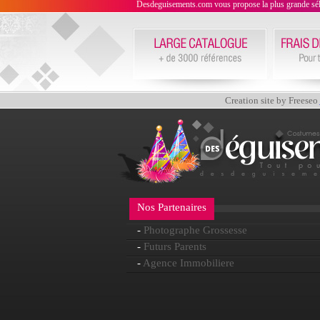
Desdeguisements.com vous propose la plus grande sélecti
Creation site by Freeseo
Nos Partenaires
-
Photographe Grossesse
-
Futurs Parents
-
Agence Immobiliere