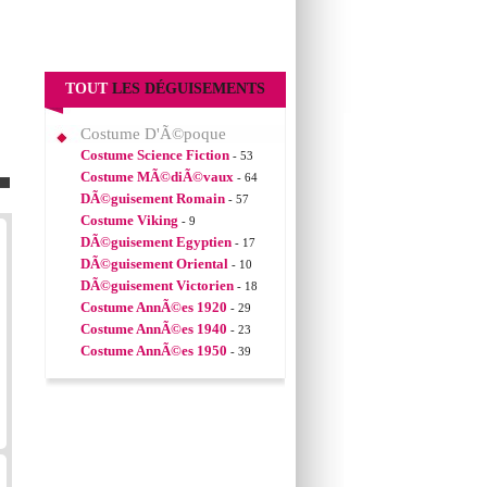
TOUT
LES DÉGUISEMENTS
Costume D'Ã©poque
Costume Science Fiction
- 53
Costume MÃ©diÃ©vaux
- 64
DÃ©guisement Romain
- 57
Costume Viking
- 9
DÃ©guisement Egyptien
- 17
DÃ©guisement Oriental
- 10
DÃ©guisement Victorien
- 18
Costume AnnÃ©es 1920
- 29
Costume AnnÃ©es 1940
- 23
Costume AnnÃ©es 1950
- 39