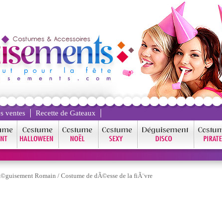
s ventes
Recette de Gateaux
©guisement Romain
/
Costume de dÃ©esse de la fiÃ¨vre