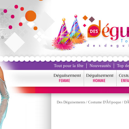
Tout pour la fête
Nouveautés
Top de
Des Déguisements
/
Costume D'Ã©poque
/
DÃ