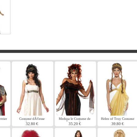
rrier
Costume dÃ©esse
Medusa le Costume de
Helen of Troy Costume
olympique
sirÃ¨ne mythique
32.80 €
35.20 €
39.80 €