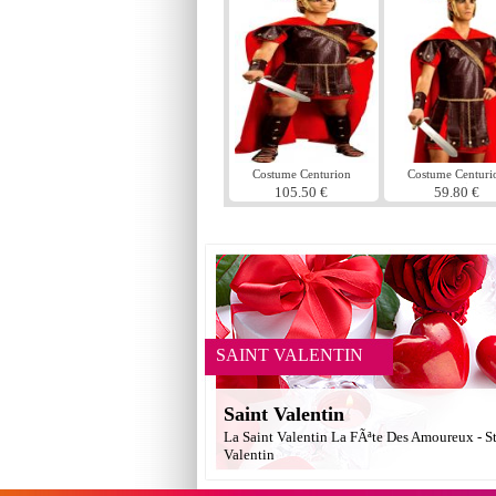
Costume Centurion
Costume Centuri
romain
romain
105.50 €
59.80 €
SAINT VALENTIN
Saint Valentin
La Saint Valentin La FÃªte Des Amoureux - S
Valentin