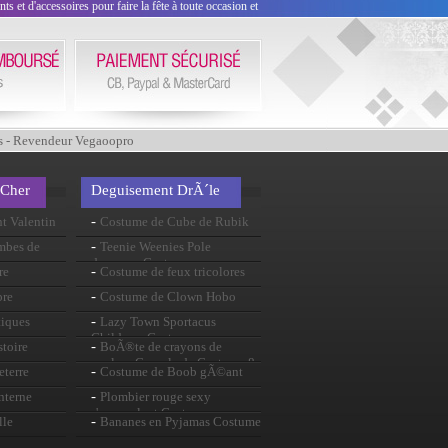
 et d'accessoires pour faire la fête à toute occasion et
s - Revendeur Vegaoopro
 Cher
Deguisement DrÃ´le
-
t Valentin
Costume de Cube de Rubik
-
ombes de
Teenie Weenies Pole
danseuse Costume
-
re
Costume de feux tricolores
-
pre
Costume de Clown Hobo
-
tiques
Lazy Town Sportacus
Childrens Costume
-
stoire
BoÃ®te de crayons de
couleur Crayola de Costume 8
-
eterre
Costume de Boob gÃ©ant
-
nterne
Plombier rouge sexy
s'accouplent Costume
-
lle
Bananes en Pyjamas Costume