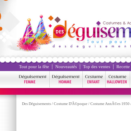
Tout pour la fête
Nouveautés
Top des ventes
Recette
Des Déguisements
/
Costume D'Ã©poque
/
Costume AnnÃ©es 1950