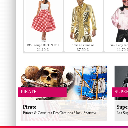
1950 rouge Rock N Roll
Elvis Costume or
Pink Lady Jac
jupe
graisse pour 
21.10 €
37.50 €
11.70 
PIRATE
SUPE
Pirate
Supe
Pirates & Corsaires Des Caraibes ! Jack Sparrow
Les Su