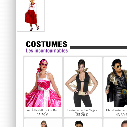
annÃ©es 50 rock n Roll
Costume de Las Vegas
Elvis Costume n
rose robe
Elvis Fever
25.70 €
35.20 €
43.30 