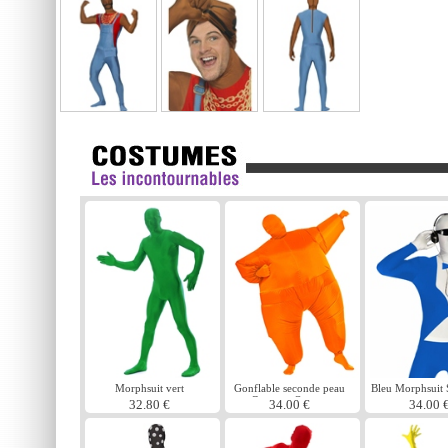
Morphsuit vert
Gonflable seconde peau
Bleu Morphsuit
Costume Orange
32.80 €
34.00 €
34.00 