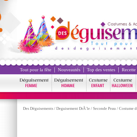
Tout pour la fête
Nouveautés
Top des ventes
Recette
Des Déguisements
/
Deguisement DrÃ´le
/
Seconde Peau
/
Costume d