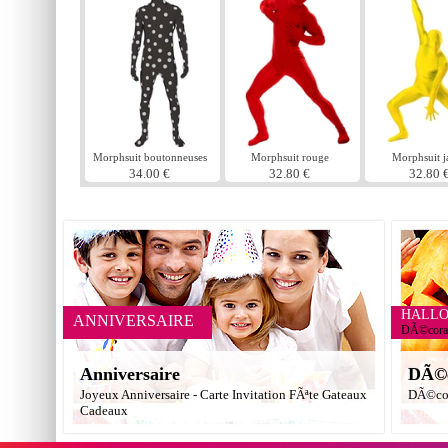
Morphsuit boutonneuses
Morphsuit rouge
Morphsuit j
34.00 €
32.80 €
32.80 
HALL
ANNIVERSAIRE
DÃ©corat
Anniversaire
DÃ©c
Joyeux Anniversaire - Carte Invitation FÃªte Gateaux
DÃ©cor
Cadeaux