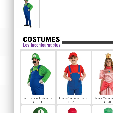
Luigi de luxe Costume de
Compagnon rouge pour
Super Mario pr
Super Mario
enfants Costume
Peach Cos
41.00 €
15.20 €
30.50 
plombier