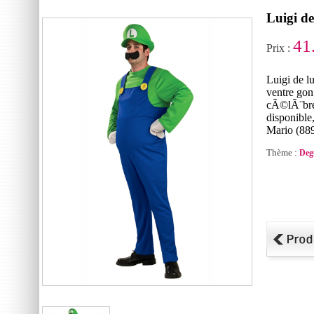
Luigi d
41
Prix :
Luigi de 
ventre gon
cÃ©lÃ¨bres
disponible
Mario (88
Thème :
Deg