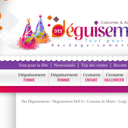
Tout pour la fête
Nouveautés
Top des ventes
Recette
Des Déguisements
/
Deguisement DrÃ´le
/
Costume de Mario
/
Luigi