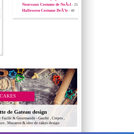
Nouveaux Costume de NoÃ«l
- 25
Halloween Costume DrÃ´le
- 40
 CAKES
tte de Gateau design
e Facile & Gourmande - Gaufre , Crepes ,
es , Macaron & idee de cakes design