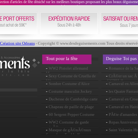
on d'articles de fête déniché sur les meilleurs boutiques proposant les plus beaux déguisements
évènement !
Création site Orleans
- Copyright © www.desdeguisements.com Tous droits réservé
Tout pour la fête
Deguise Toi pas
-
-
WW2 Pistolet allemand
Romance de la Sa
Mauser
-
-
Sexy Costume de Cruella de
CrÃ©er un sac Ã 
Vil
dâ€™Halloween
-
-
Sombre Costume d'Alice
Carnaval en All
-
-
Costume masculin Jockey
les Quatre Fantas
-
-
Duchesse de Cambridge carte
Carnaval en Croa
masque
-
-
Chapeau de paille de plage
Carnaval en Haiti
-
-
60 Sergent Pepper Costume
PÃ¢te d'amandes
vert
-
-
WW2 Costume de garde
Repas Anniversai
privÃ©
-
-
Masque de gÃ©nÃ©raux
Saint Valentin Hi
Super luxe Freddy Krueger