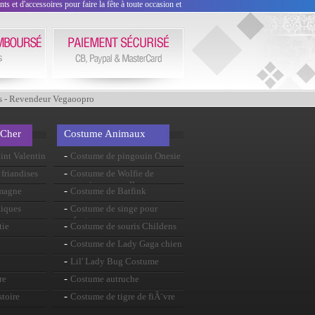
 et d'accessoires pour faire la fête à toute occasion et
s - Revendeur Vegaoopro
 Cher
Costume Animaux
-
int Valentin
Costume de pingouin Onesie
-
friandises
Costume de Wolfie de
mauvaises nouvelles
-
emagne
Costume de Batfink
-
tiques
Costume de singe pour
enfants
-
tie
Costume de souris Childens
-
Costume de Lady Gaga chien
-
Lil' Lady Bug Costume
-
re
Costume autruche
-
stoire
Costume de tigre de fiÃ¨vre