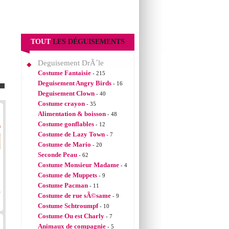
TOUT
LES DÉGUISEMENTS
Deguisement DrÃ´le
Costume Fantaisie
- 215
Deguisement Angry Birds
- 16
Deguisement Clown
- 40
Costume crayon
- 35
Alimentation & boisson
- 48
Costume gonflables
- 12
Costume de Lazy Town
- 7
Costume de Mario
- 20
Seconde Peau
- 62
Costume Monsieur Madame
- 4
Costume de Muppets
- 9
Costume Pacman
- 11
Costume de rue sÃ©same
- 9
Costume Schtroumpf
- 10
Costume Ou est Charly
- 7
Animaux de compagnie
- 5