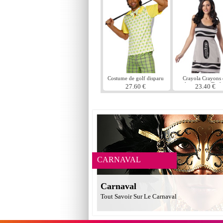
Costume de golf disparu
Crayola Crayons 
couleur argent Tank
27.60 €
23.40 €
Costume
CARNAVAL
Carnaval
Tout Savoir Sur Le Carnaval