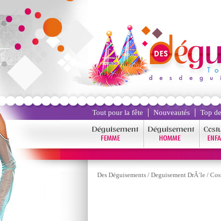
Tout pour la fête
Nouveautés
Top de
Des Déguisements
/
Deguisement DrÃ´le
/
Cos