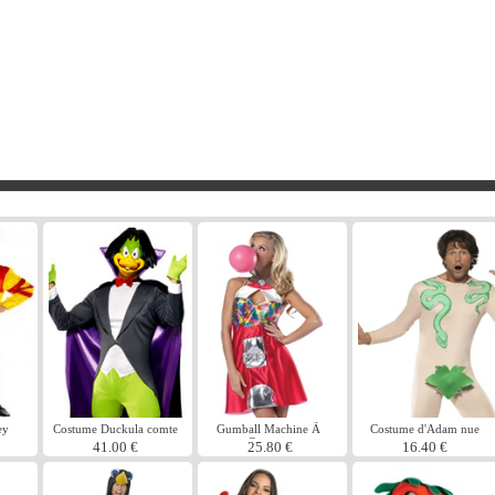
ey
Costume Duckula comte
Gumball Machine Ã
Costume d'Adam nue
Costume
41.00 €
25.80 €
16.40 €