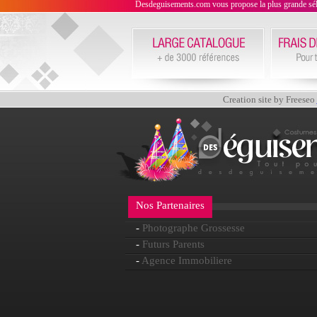
Desdeguisements.com vous propose la plus grande sélecti
Creation site by Freeseo
Nos Partenaires
-
Photographe Grossesse
-
Futurs Parents
-
Agence Immobiliere