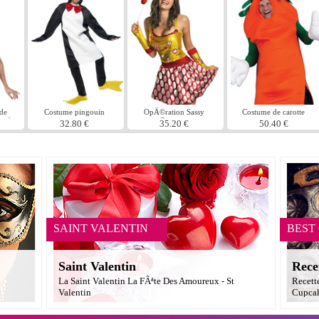
de
Costume pingouin
OpÃ©ration Sassy
Costume de carotte
 robe
Costume
32.80 €
35.20 €
50.40 €
SAINT VALENTIN
BEST
Saint Valentin
Rece
La Saint Valentin La FÃªte Des Amoureux - St
Recett
Valentin
Cupcak