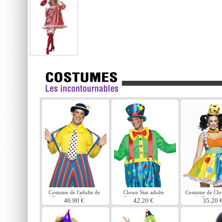
Costume de l'adulte de
Clown Star adulte
Costume de Cl
Clown avec des raies
Costume masculin
le Dot dia
46.90 €
42.20 €
35.20 