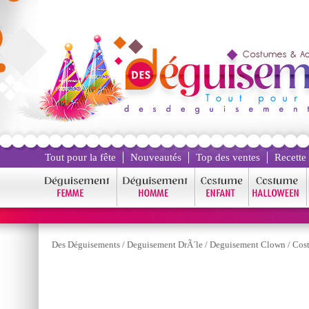
Tout pour la fête
Nouveautés
Top des ventes
Recette
Des Déguisements
/
Deguisement DrÃ´le
/
Deguisement Clown
/
Cost