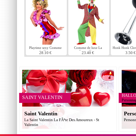
Playtime sexy Costume
Costume de luxe La
Honk Honk Clo
de Clown
Circus Clown
28.10 €
23.40 €
3.50 €
HALL
SAINT VALENTIN
Personna
Saint Valentin
Pers
La Saint Valentin La FÃªte Des Amoureux - St
Person
Valentin