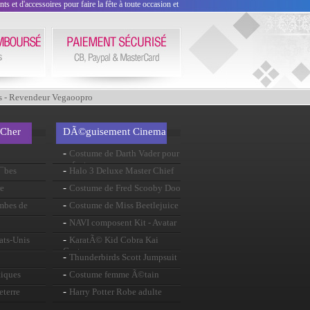
 et d'accessoires pour faire la fête à toute occasion et
s - Revendeur Vegaoopro
 Cher
DÃ©guisement Cinema
-
Costume de Darth Vader pour
enfants
-
Ã¯bes
Halo 3 Deluxe Master Chief
-
e
Costume de Fred Scooby Doo
-
ombes de
Costume de Miss Beetlejuice
-
NAVI composent Kit - Avatar
-
ats-Unis
KaratÃ© Kid Cobra Kai
Costume
-
Thunderbirds Scott Jumpsuit
-
tiques
Costume femme Ã©tain
-
eterre
Harry Potter Robe adulte