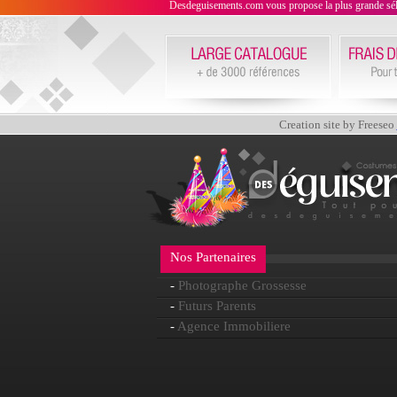
Desdeguisements.com vous propose la plus grande sélecti
Creation site by Freeseo
Nos Partenaires
-
Photographe Grossesse
-
Futurs Parents
-
Agence Immobiliere