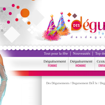
Tout pour la fête
Nouveautés
Top de
Des Déguisements
/
Deguisement DrÃ´le
/
Deg