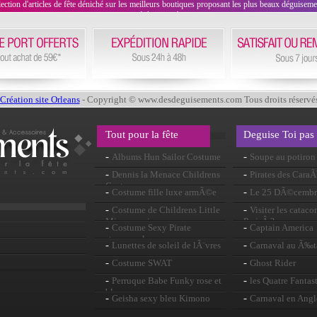
on d'articles de fête déniché sur les meilleurs boutiques proposant les plus beaux déguisements
évènement !
Création site Orleans
- Copyright © www.desdeguisements.com Tous droits réservé
Tout pour la fête
Deguise Toi pas
-
-
Albums Hun Sailor Costume
Soupe au potiron
-
-
Dennis la Menace Childrens
Pirates des Cara
Costume
-
-
Costume fille luxe armÃ©e
Le 25 DÃ©cembr
russe
-
-
Costume de Childrens Little
Visiter les catac
Missy souris
ParisÂ ?
-
-
Costume Sexy Pirate
Captain America
steampunk
-
-
Lunettes de soleil de lÃ¨vres
Carnaval au Ã‰t
-
-
Costume SWAT
Ghost Rider
-
-
Perruque Babe Funky rose et
les Quatre Fantas
bleu
-
-
Geisha sexy bleu Kimono
Carnaval en Angl