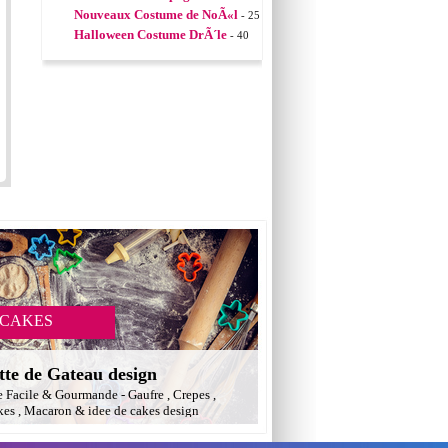
Nouveaux Costume de NoÃ«l
- 25
Halloween Costume DrÃ´le
- 40
 CAKES
tte de Gateau design
e Facile & Gourmande - Gaufre , Crepes ,
es , Macaron & idee de cakes design