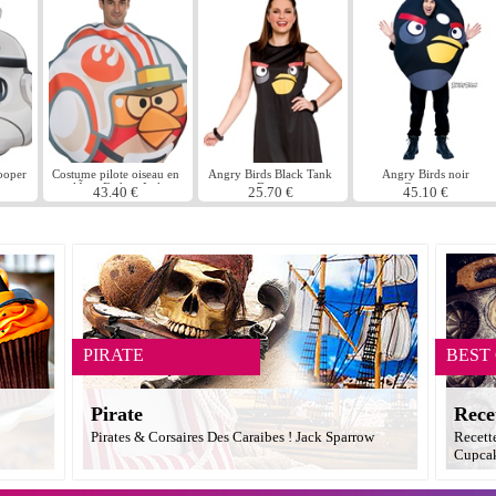
ooper
Costume pilote oiseau en
Angry Birds Black Tank
Angry Birds noir
e
colÃ¨re Fighter Luke
Dress
Costume
43.40 €
25.70 €
45.10 €
PIRATE
BEST
Pirate
Rece
Pirates & Corsaires Des Caraibes ! Jack Sparrow
Recett
Cupcak