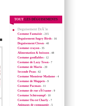
TOUT
LES DÉGUISEMENTS
Deguisement DrÃ´le
Costume Fantaisie
- 215
Deguisement Angry Birds
- 16
Deguisement Clown
- 40
Costume crayon
- 35
Alimentation & boisson
- 48
Costume gonflables
- 12
Costume de Lazy Town
- 7
Costume de Mario
- 20
Seconde Peau
- 62
Costume Monsieur Madame
- 4
Costume de Muppets
- 9
Costume Pacman
- 11
Costume de rue sÃ©same
- 9
Costume Schtroumpf
- 10
Costume Ou est Charly
- 7
Animaux de compagnie
- 5