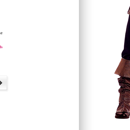
ne
ds