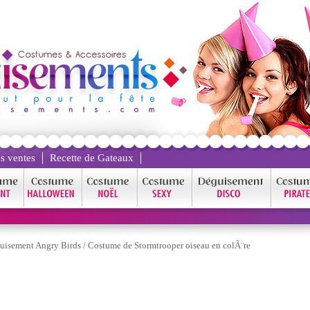
s ventes
Recette de Gateaux
uisement Angry Birds
/
Costume de Stormtrooper oiseau en colÃ¨re