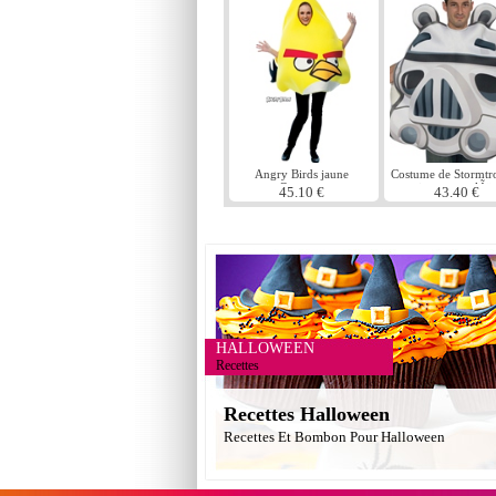
Angry Birds jaune
Costume de Stormtr
Costume
oiseau en colÃ¨r
45.10 €
43.40 €
HALLOWEEN
Recettes
Recettes Halloween
Recettes Et Bombon Pour Halloween