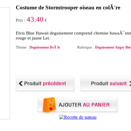
Costume de Stormtrooper oiseau en colÃ¨re
43.40
Prix :
€
Elvis Blue Hawaii deguisement comprend chemise hawaÃ¯en
rouge et jaune Lei.
Thème :
Rubrique :
Deguisement DrÃ´le
Deguisement Angry Bir