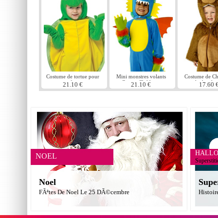
Costume de tortue pour
Mini monstres volants
Costume de Ch
enfants
Crump Childrens
peluche ch
21.10 €
21.10 €
17.60 
Costume
HALL
NOEL
Superstit
Noel
Supe
FÃªtes De Noel Le 25 DÃ©cembre
Histoir