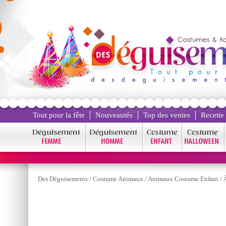
Tout pour la fête
Nouveautés
Top des ventes
Recette
Des Déguisements
/
Costume Animaux
/
Animaux Costume Enfant
/