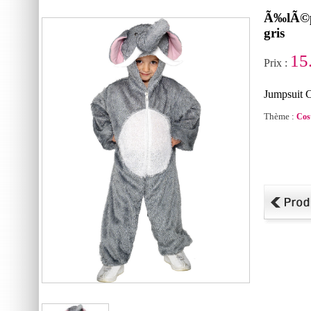
Ã‰lÃ©ph
gris
15
Prix :
Jumpsuit C
Thème :
Cos