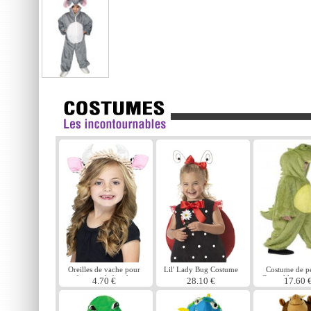
Oreilles de vache pour
Lil' Lady Bug Costume
Costume de p
enfants sur le bandeau
Crocodile pour
4.70 €
28.10 €
17.60 