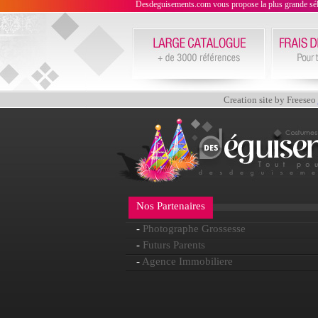
Desdeguisements.com vous propose la plus grande sélecti
Creation site by Freeseo
Nos Partenaires
-
Photographe Grossesse
-
Futurs Parents
-
Agence Immobiliere