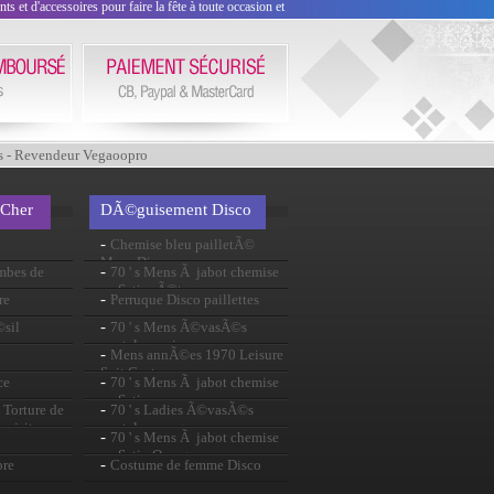
 et d'accessoires pour faire la fête à toute occasion et
s - Revendeur Vegaoopro
 Cher
DÃ©guisement Disco
-
Chemise bleu pailletÃ©
Mens Disco
-
ombes de
70 ' s Mens Ã jabot chemise
en Satin rÃ©tro
-
re
Perruque Disco paillettes
-
©sil
70 ' s Mens Ã©vasÃ©s
pantalon noir
-
Mens annÃ©es 1970 Leisure
Suit Costume
-
ce
70 ' s Mens Ã jabot chemise
en Satin rose
-
Torture de
70 ' s Ladies Ã©vasÃ©s
 visite
pantalon rouge
-
70 ' s Mens Ã jabot chemise
en Satin Orange
-
pre
Costume de femme Disco