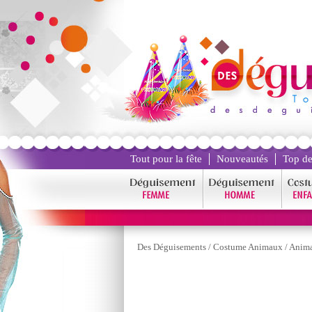
Tout pour la fête
Nouveautés
Top de
Des Déguisements
/
Costume Animaux
/
Anima