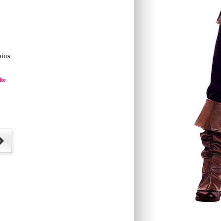
ains
te