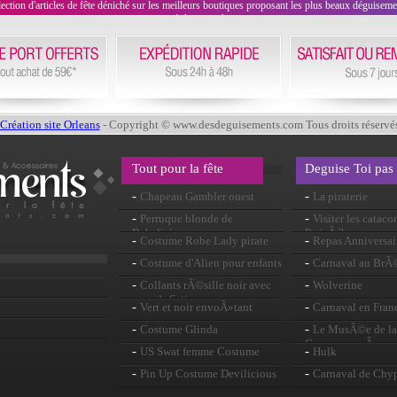
on d'articles de fête déniché sur les meilleurs boutiques proposant les plus beaux déguisements
évènement !
Création site Orleans
- Copyright © www.desdeguisements.com Tous droits réservé
Tout pour la fête
Deguise Toi pas
-
-
Chapeau Gambler ouest
La piraterie
-
-
Perruque blonde de
Visiter les catac
Babelicious
ParisÂ ?
-
-
Costume Robe Lady pirate
Repas Anniversai
-
-
Costume d'Alien pour enfants
Carnaval au BrÃ
-
-
Collants rÃ©sille noir avec
Wolverine
noeuds Satin
-
-
Vert et noir envoÃ»tant
Carnaval en Fran
perruque
-
-
Costume Glinda
Le MusÃ©e de la 
CarcassonneÂ : une
-
-
US Swat femme Costume
Hulk
historiqueÂ !
-
-
Pin Up Costume Devilicious
Carnaval de Chy