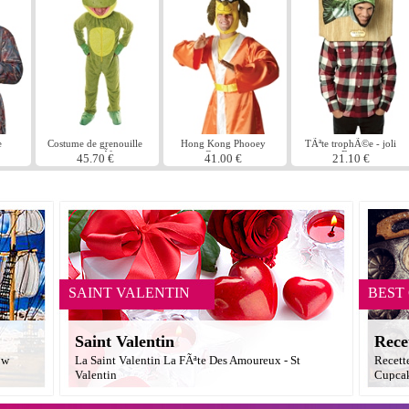
e
Costume de grenouille
Hong Kong Phooey
TÃªte trophÃ©e - joli
grosse tÃªte
Costume
Bass
45.70 €
41.00 €
21.10 €
SAINT VALENTIN
BEST
Saint Valentin
Rece
ow
La Saint Valentin La FÃªte Des Amoureux - St
Recett
Valentin
Cupcak