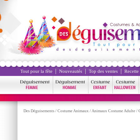
Tout pour la fête
Nouveautés
Top des ventes
Recette
Des Déguisements
/
Costume Animaux
/
Animaux Costume Adulte
/