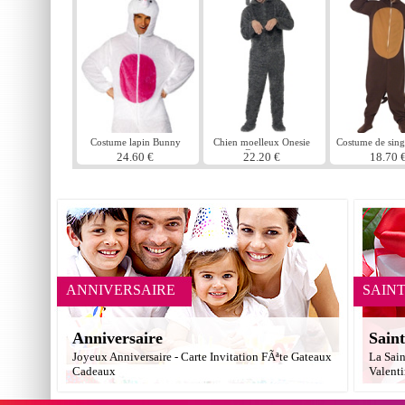
Costume lapin Bunny
Chien moelleux Onesie
Costume de sing
Costume
24.60 €
22.20 €
18.70 
ANNIVERSAIRE
SAIN
Anniversaire
Saint
Joyeux Anniversaire - Carte Invitation FÃªte Gateaux
La Sain
Cadeaux
Valent