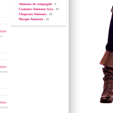
e
Animaux de compagnie
- 5
Costumes Animaux Sexy
- 47
Chapeaux Animaux
- 25
Masque Animaux
- 31
dulte
me
dulte
ostume
dulte
oisson