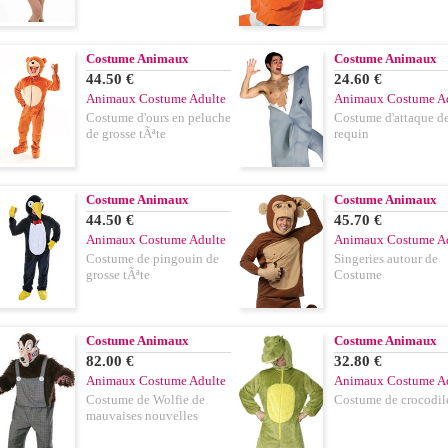
Costume Animaux
Costume Animaux
44.50 €
24.60 €
Animaux Costume Adulte
Animaux Costume A
Costume d'ours en peluche
Costume d'attaque d
de grosse tÃªte
requin
Costume Animaux
Costume Animaux
44.50 €
45.70 €
Animaux Costume Adulte
Animaux Costume A
Costume de pingouin de
Singeries autour de
grosse tÃªte
Costume
Costume Animaux
Costume Animaux
82.00 €
32.80 €
Animaux Costume Adulte
Animaux Costume A
Costume de Wolfie de
Costume de crocodil
mauvaises nouvelles