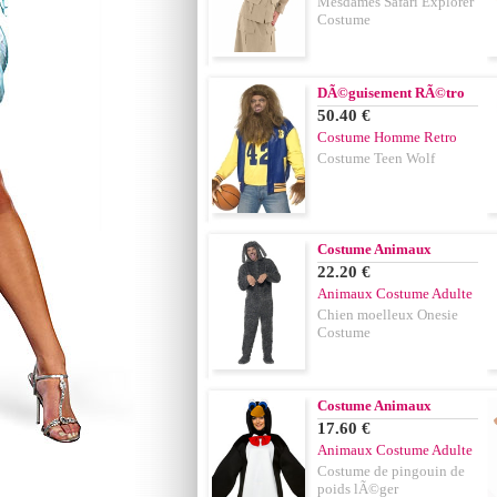
Mesdames Safari Explorer
Costume
DÃ©guisement RÃ©tro
50.40 €
Costume Homme Retro
Costume Teen Wolf
Costume Animaux
22.20 €
Animaux Costume Adulte
Chien moelleux Onesie
Costume
Costume Animaux
17.60 €
Animaux Costume Adulte
Costume de pingouin de
poids lÃ©ger