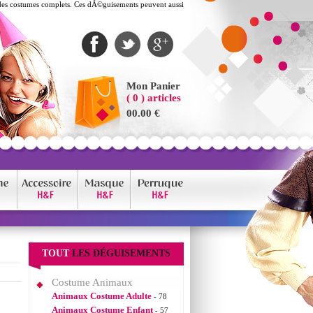
 des costumes complets. Ces dÃ©guisements peuvent aussi
Mon Panier
( 0 ) articles
00.00 €
TOUT
LES DÉGUISEMENTS
Costume Animaux
Animaux Costume Adulte
- 78
Animaux Costume Enfant
- 57