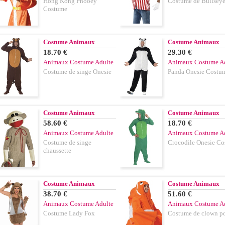
Hong Kong Phooey
Costume de Bullsey
Costume
Costume Animaux
Costume Animaux
18.70 €
29.30 €
Animaux Costume Adulte
Animaux Costume A
Costume de singe Onesie
Panda Onesie Costu
Costume Animaux
Costume Animaux
58.60 €
18.70 €
Animaux Costume Adulte
Animaux Costume A
Costume de singe
Crocodile Onesie C
chaussette
Costume Animaux
Costume Animaux
38.70 €
51.60 €
Animaux Costume Adulte
Animaux Costume A
Costume Lady Fox
Costume de clown p