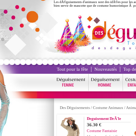
Les dÃ©guisements d'animaux sont des idÃ©es pour les ad
bien servir de mascotte que de costume humoristique Ã por
Tout pour la fête
Nouveautés
Top de
Des Déguisements
/
Costume Animaux
/
Anima
Deguisement DrÃ´le
36.30 €
Costume Fantaisie