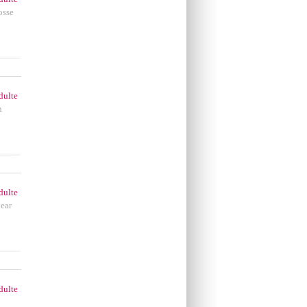
osse
dulte
n
dulte
ear
dulte