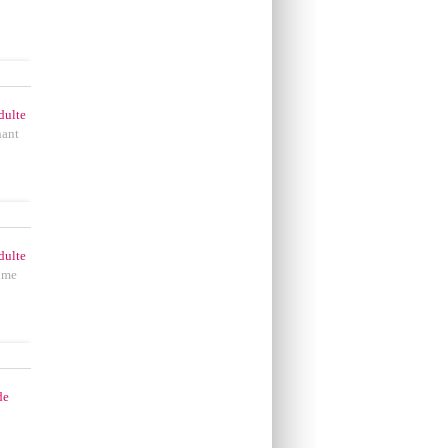
dulte
ant
dulte
ume
de