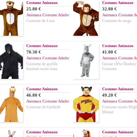
Costume Animaux
Costume Animaux
25.80 €
32.80 €
Animaux Costume Adulte
Animaux Costume A
Costume de Lion
Costume de singe
Costume Animaux
Costume Animaux
70.30 €
41.00 €
Animaux Costume Adulte
Animaux Costume A
Costume de gorille
Grosse tÃªte Donkey
fourrure noire tissu
Costume
Costume Animaux
Costume Animaux
46.80 €
49.20 €
Animaux Costume Adulte
Animaux Costume A
Costume de Garfield
Costume souris Mig
Mouse
Costume Animaux
Costume Animaux