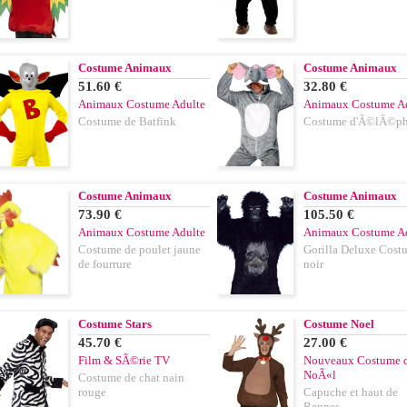
Costume Animaux
Costume Animaux
51.60 €
32.80 €
Animaux Costume Adulte
Animaux Costume A
Costume de Batfink
Costume d'Ã©lÃ©ph
Costume Animaux
Costume Animaux
73.90 €
105.50 €
Animaux Costume Adulte
Animaux Costume A
Costume de poulet jaune
Gorilla Deluxe Cost
de fourrure
noir
Costume Stars
Costume Noel
45.70 €
27.00 €
Film & SÃ©rie TV
Nouveaux Costume 
NoÃ«l
Costume de chat nain
rouge
Capuche et haut de
Rennes