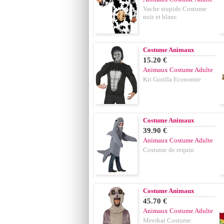
Vache stupide Costume
noir et blanc
Costume Animaux
15.20 €
Animaux Costume Adulte
Kit Gorilla Economie
Costume Animaux
39.90 €
Animaux Costume Adulte
Costume de requin
Costume Animaux
45.70 €
Animaux Costume Adulte
Meerkat Costume