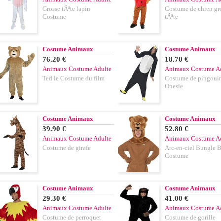
Grosse tÃªte lapin
Costume de chien gr
Costume
tÃªte
Costume Animaux
Costume Animaux
76.20 €
18.70 €
Animaux Costume Adulte
Animaux Costume A
Ted le Costume du film
Costume de pingoui
Onesie
Costume Animaux
Costume Animaux
39.90 €
52.80 €
Animaux Costume Adulte
Animaux Costume A
Costume de girafe
Arc-en-ciel Bungle B
Costume
Costume Animaux
Costume Animaux
29.30 €
41.00 €
Animaux Costume Adulte
Animaux Costume A
Costume de perroquet
Costume de gorille