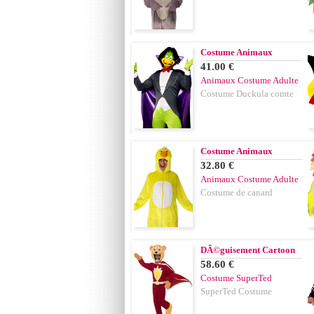
Costume Animaux
41.00 €
Animaux Costume Adulte
Costume Duckula comte
Costume Animaux
32.80 €
Animaux Costume Adulte
Costume de canard
DÃ©guisement Cartoon
58.60 €
Costume SuperTed
SuperTed Costume