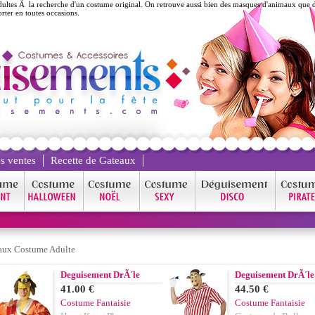
ultes Ã la recherche d'un costume original. On retrouve aussi bien des masques d'animaux que
ter en toutes occasions.
s ventes
Recette de Gateaux
ux Costume Adulte
Deguisement DrÃ´le
Deguisement DrÃ´le
41.00 €
44.50 €
Costume Fantaisie
Costume Fantaisie