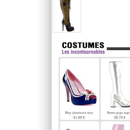
Bleu chaussures sexy
Bottes gogo arge
Sailor meziane
41.00 €
38.70 €