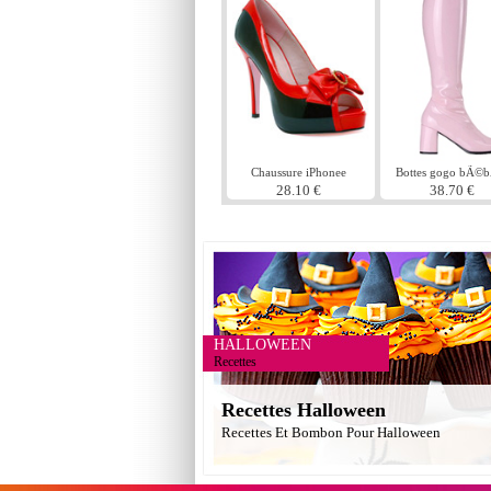
Chaussure iPhonee
Bottes gogo bÃ©
rose
28.10 €
38.70 €
HALLOWEEN
Recettes
Recettes Halloween
Recettes Et Bombon Pour Halloween