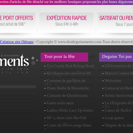
on d'articles de fête déniché sur les meilleurs boutiques proposant les plus beaux déguisements
évènement !
Création site Orleans
- Copyright © www.desdeguisements.com Tous droits réservé
Tout pour la fête
Deguise Toi pas
-
-
Eye Candy Red Riding Hood
DÃ©coration de
Costume
-
-
Kit Hippie des annÃ©es 60
Marvel Comics Hi
avec bandeau
-
-
Costume de garÃ§on de
Wolverine
l'Ã©cole
-
-
Pirate Barbe & Moustache
Carnaval en Haiti
gris
-
-
Costume de Ghostbusters
Soiree Anniversai
-
-
Gants noirs satin
La lÃ©gende de l
GÃ©vaudan
-
-
Ladies White Lace Up bottes
Cartes de NoÃ«l
-
-
80 ' s, deux tons Ska Girl
Loup-garou
Costume
-
-
Conte de fÃ©es neige blanc
Origine de la dat
Costume