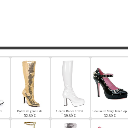
nt
Bottes de genou de
Genou Bottes brevet
Chaussure Mary Jane Cop
Sequin or dames
Stretch blanc
52.80 €
39.80 €
32.80 €