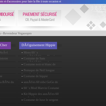
 et d'accessoires pour faire la fête à toute occasion et
s - Revendeur Vegaoopro
 Cher
DÃ©guisement Hippie
-
 NoÃ«l
Mens 60 ' s
psychÃ©dÃ©lique Floral
-
stoire
Costume de Sam
pantalon
psychÃ©dÃ©lique des
-
Costume noir et blanc de
annÃ©es 60
mens
-
Perruque de Neil longue
ligne droite brun
-
re
Costume de hippie
-
a BÃªte du
annÃ©es 60 robe GoGo de
paix
-
60 ' s Mod Marvin Costume
-
Kit Hippie des annÃ©es 60
avec bandeau
-
e
Costume de luxe le sergent
poivre rose