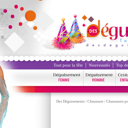
Tout pour la fête
Nouveautés
Top de
Des Déguisements
/
Chaussure
/
Chaussures p