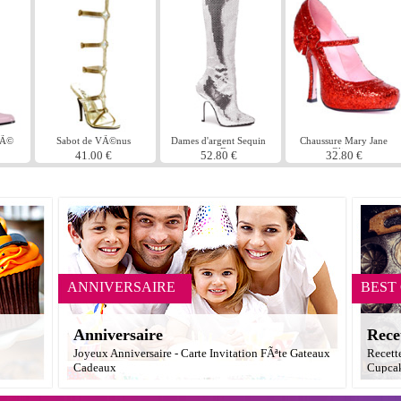
bÃ©
Sabot de VÃ©nus
Dames d'argent Sequin
Chaussure Mary Jane
genou Bottes
Glitter
41.00 €
52.80 €
32.80 €
ANNIVERSAIRE
BEST
Anniversaire
Rece
Joyeux Anniversaire - Carte Invitation FÃªte Gateaux
Recett
Cadeaux
Cupcak