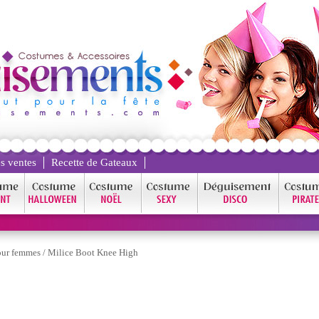
s ventes
Recette de Gateaux
our femmes
/
Milice Boot Knee High