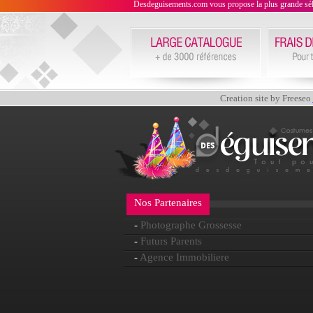
Desdeguisements.com vous propose la plus grande sélecti
Creation site by Freeseo
Nos Partenaires
-
Photographe Grossesse
-
Futurs Parents
-
Agence Immobiliere