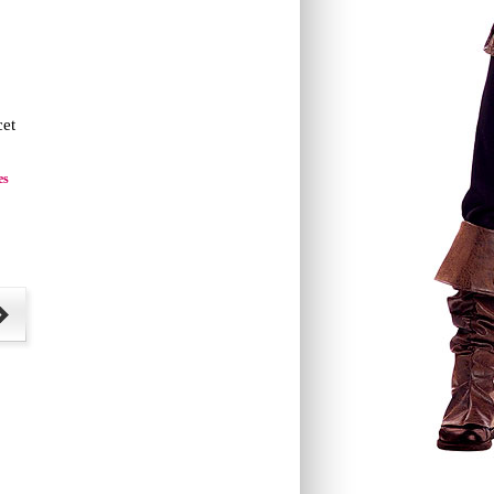
cet
es