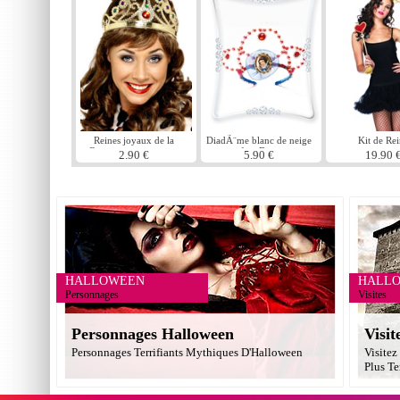
Reines joyaux de la
DiadÃ¨me blanc de neige
Kit de Re
Couronne or et argent
enfant Disney
2.90 €
5.90 €
19.90 
assorti
HALLOWEEN
HALL
Personnages
Visites
Personnages Halloween
Visit
Personnages Terrifiants Mythiques D'Halloween
Visitez
Plus Te