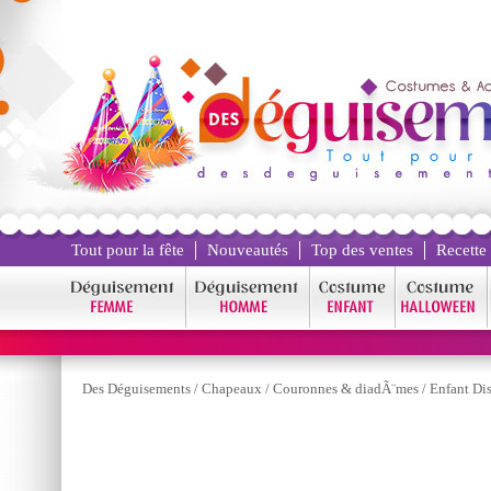
Tout pour la fête
Nouveautés
Top des ventes
Recette
Des Déguisements
/
Chapeaux
/
Couronnes & diadÃ¨mes
/
Enfant Di