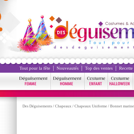
Tout pour la fête
Nouveautés
Top des ventes
Recette
Des Déguisements
/
Chapeaux
/
Chapeaux Uniforme
/
Bonnet marine