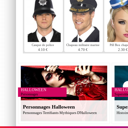
Casque de police
Chapeau militaire marine
Pill Box chap
marin
4.10 €
4.70 €
2.30 €
HALLOWEEN
HALL
Personnages
Superstit
Personnages Halloween
Supe
Personnages Terrifiants Mythiques D'Halloween
Histoir