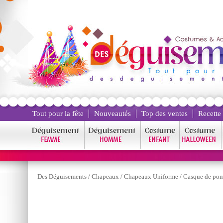
Tout pour la fête
Nouveautés
Top des ventes
Recette
Des Déguisements
/
Chapeaux
/
Chapeaux Uniforme
/
Casque de pom