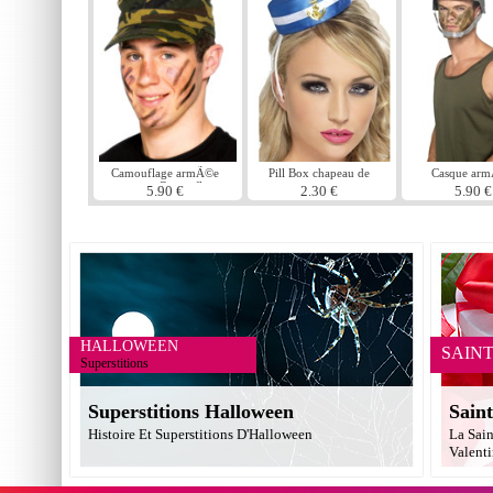
Camouflage armÃ©e
Pill Box chapeau de
Casque ar
casquette Camouflage
marin
5.90 €
2.30 €
5.90 €
HALLOWEEN
SAIN
Superstitions
Superstitions Halloween
Saint
Histoire Et Superstitions D'Halloween
La Sain
Valent