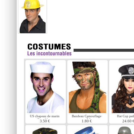
US chapeau de marin
Bandeau Camouflage
Hat Cop pail
Doughboy
armÃ©e
3.50 €
1.80 €
24.60 