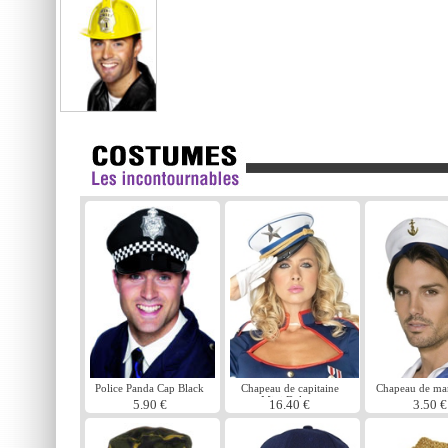
Police Panda Cap Black
Chapeau de capitaine
Chapeau de mar
Mini Deluxe
ancre
5.90 €
16.40 €
3.50 €