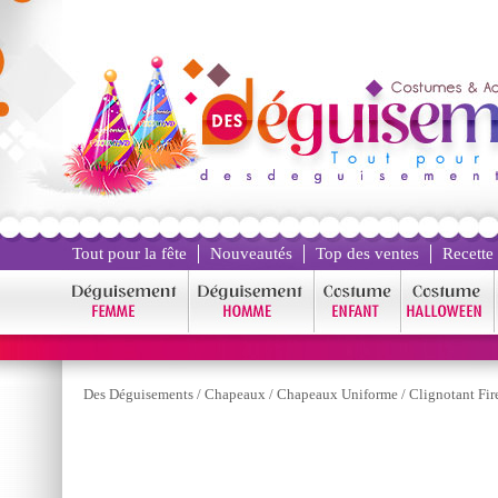
Tout pour la fête
Nouveautés
Top des ventes
Recette
Des Déguisements
/
Chapeaux
/
Chapeaux Uniforme
/
Clignotant Fi