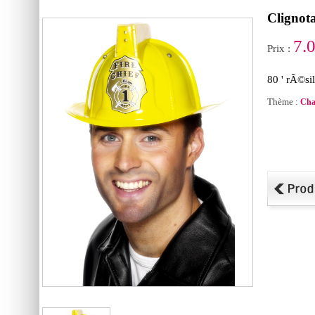
Clignot
7.
Prix :
80 ' rÃ©si
Thème :
Cha