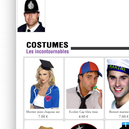
Mortier mini chapeau sur
Ecolier Cap bleu tissu
Bonnet marine
bandeau
rouge
7.00 €
4.60 €
7.60 €