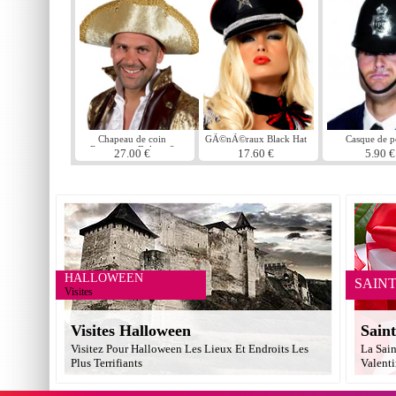
Chapeau de coin
GÃ©nÃ©raux Black Hat
Casque de p
Renaisance Deluxe 3
27.00 €
17.60 €
5.90 €
HALLOWEEN
SAIN
Visites
Visites Halloween
Saint
Visitez Pour Halloween Les Lieux Et Endroits Les
La Sain
Plus Terrifiants
Valent