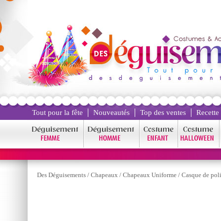
Tout pour la fête
Nouveautés
Top des ventes
Recette
Des Déguisements
/
Chapeaux
/
Chapeaux Uniforme
/
Casque de pol