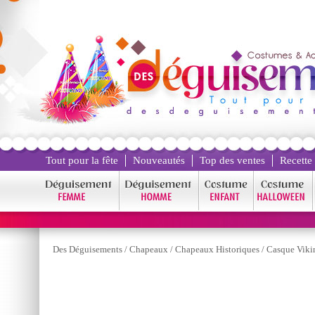
Tout pour la fête
Nouveautés
Top des ventes
Recette
Des Déguisements
/
Chapeaux
/
Chapeaux Historiques
/
Casque Viki