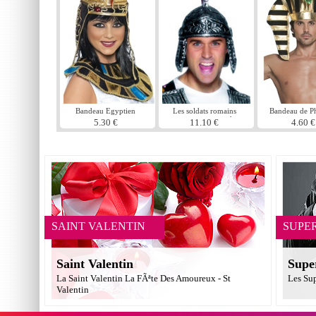
Bandeau Egyptien
Les soldats romains
Bandeau de P
casque argent caoutchouc
5.30 €
11.10 €
4.60 €
SAINT VALENTIN
SUPE
Saint Valentin
Supe
La Saint Valentin La FÃªte Des Amoureux - St
Les Su
Valentin