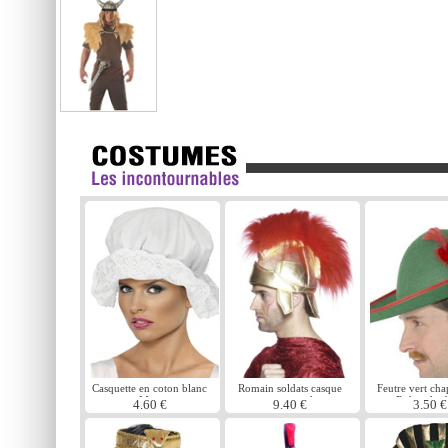
Casquette en coton blanc
Romain soldats casque
Feutre vert ch
Mop
avec panache
Robin des 
4.60 €
9.40 €
3.50 €